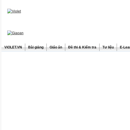
ViOLET.VN
Bài giảng
Giáo án
Đề thi & Kiểm tra
Tư liệu
E-Lea