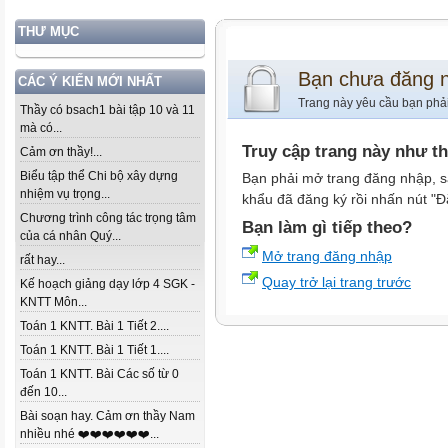
THƯ MỤC
Bạn chưa đăng 
CÁC Ý KIẾN MỚI NHẤT
Trang này yêu cầu bạn phả
Thầy có bsach1 bài tập 10 và 11
mà có...
Truy cập trang này như t
Cảm ơn thầy!...
Biểu tập thể Chi bộ xây dựng
Bạn phải mở trang đăng nhập, s
nhiệm vụ trọng...
khẩu đã đăng ký rồi nhấn nút "Đ
Chương trình công tác trọng tâm
Bạn làm gì tiếp theo?
của cá nhân Quý...
Mở trang đăng nhập
rất hay...
Quay trở lại trang trước
Kế hoạch giảng dạy lớp 4 SGK -
KNTT Môn...
Toán 1 KNTT. Bài 1 Tiết 2....
Toán 1 KNTT. Bài 1 Tiết 1....
Toán 1 KNTT. Bài Các số từ 0
đến 10...
Bài soạn hay. Cảm ơn thầy Nam
nhiều nhé ❤️❤️❤️❤️❤️❤️...