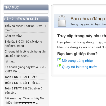
THƯ MỤC
Bạn chưa đăng 
CÁC Ý KIẾN MỚI NHẤT
Trang này yêu cầu bạn phả
Thầy có bsach1 bài tập 10 và 11
mà có...
Truy cập trang này như t
Cảm ơn thầy!...
Biểu tập thể Chi bộ xây dựng
Bạn phải mở trang đăng nhập, s
nhiệm vụ trọng...
khẩu đã đăng ký rồi nhấn nút "Đ
Chương trình công tác trọng tâm
Bạn làm gì tiếp theo?
của cá nhân Quý...
Mở trang đăng nhập
rất hay...
Quay trở lại trang trước
Kế hoạch giảng dạy lớp 4 SGK -
KNTT Môn...
Toán 1 KNTT. Bài 1 Tiết 2....
Toán 1 KNTT. Bài 1 Tiết 1....
Toán 1 KNTT. Bài Các số từ 0
đến 10...
Bài soạn hay. Cảm ơn thầy Nam
nhiều nhé ❤️❤️❤️❤️❤️❤️...