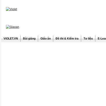
ViOLET.VN
Bài giảng
Giáo án
Đề thi & Kiểm tra
Tư liệu
E-Lea