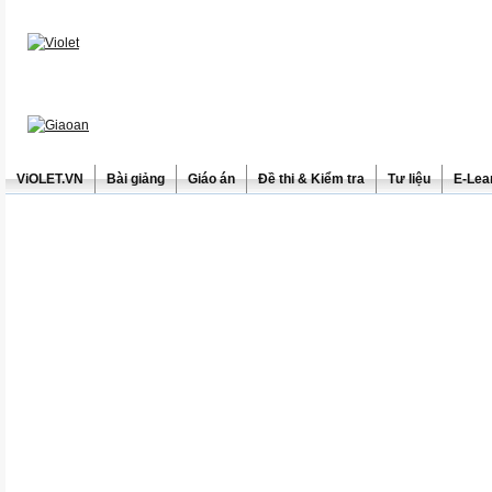
ViOLET.VN
Bài giảng
Giáo án
Đề thi & Kiểm tra
Tư liệu
E-Lea