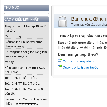
THƯ MỤC
Bạn chưa đăng 
CÁC Ý KIẾN MỚI NHẤT
Trang này yêu cầu bạn phả
Thầy có bsach1 bài tập 10 và 11
mà có...
Truy cập trang này như t
Cảm ơn thầy!...
Biểu tập thể Chi bộ xây dựng
Bạn phải mở trang đăng nhập, s
nhiệm vụ trọng...
khẩu đã đăng ký rồi nhấn nút "Đ
Chương trình công tác trọng tâm
Bạn làm gì tiếp theo?
của cá nhân Quý...
Mở trang đăng nhập
rất hay...
Quay trở lại trang trước
Kế hoạch giảng dạy lớp 4 SGK -
KNTT Môn...
Toán 1 KNTT. Bài 1 Tiết 2....
Toán 1 KNTT. Bài 1 Tiết 1....
Toán 1 KNTT. Bài Các số từ 0
đến 10...
Bài soạn hay. Cảm ơn thầy Nam
nhiều nhé ❤️❤️❤️❤️❤️❤️...