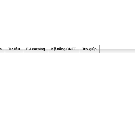
ra
Tư liệu
E-Learning
Kỹ năng CNTT
Trợ giúp