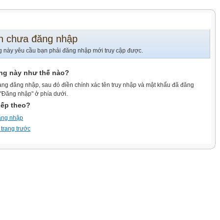
n chưa đăng nhập
g này yêu cầu bạn phải đăng nhập mới truy cập được.
ang này như thế nào?
ang đăng nhập, sau đó điền chính xác tên truy nhập và mật khẩu đã đăng
 "Đăng nhập" ở phía dưới.
iếp theo?
ăng nhập
 trang trước