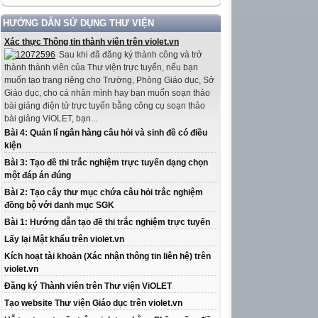
HƯỚNG DẪN SỬ DỤNG THƯ VIỆN
Xác thực Thông tin thành viên trên violet.vn
Sau khi đã đăng ký thành công và trở
thành thành viên của Thư viện trực tuyến, nếu bạn
muốn tạo trang riêng cho Trường, Phòng Giáo dục, Sở
Giáo dục, cho cá nhân mình hay bạn muốn soạn thảo
bài giảng điện tử trực tuyến bằng công cụ soạn thảo
bài giảng ViOLET, bạn...
Bài 4: Quản lí ngân hàng câu hỏi và sinh đề có điều
kiện
Bài 3: Tạo đề thi trắc nghiệm trực tuyến dạng chọn
một đáp án đúng
Bài 2: Tạo cây thư mục chứa câu hỏi trắc nghiệm
đồng bộ với danh mục SGK
Bài 1: Hướng dẫn tạo đề thi trắc nghiệm trực tuyến
Lấy lại Mật khẩu trên violet.vn
Kích hoạt tài khoản (Xác nhận thông tin liên hệ) trên
violet.vn
Đăng ký Thành viên trên Thư viện ViOLET
Tạo website Thư viện Giáo dục trên violet.vn