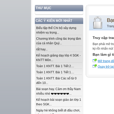
THƯ MỤC
Bạ
CÁC Ý KIẾN MỚI NHẤT
Tran
Biểu tập thể Chi bộ xây dựng
nhiệm vụ trọng...
Truy cập tr
Chương trình công tác trọng tâm
của cá nhân Quý...
Bạn phải mở tr
ký rồi nhấn nút
rất hay...
Bạn làm gì t
Kế hoạch giảng dạy lớp 4 SGK -
KNTT Môn...
Mở trang đ
Toán 1 KNTT. Bài 1 Tiết 2....
Quay trở lại
Toán 1 KNTT. Bài 1 Tiết 1....
Toán 1 KNTT. Bài Các số từ 0
đến 10...
Bài soạn hay. Cảm ơn thầy Nam
nhiều nhé ❤️❤️❤️❤️❤️❤️...
Kế hoạch bài soạn giáo án lớp 1
theo SGK...
Ngày hè không biết đi đâu chơi,