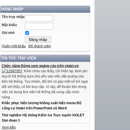
ĐĂNG NHẬP
Tên truy nhập
Mật khẩu
Ghi nhớ
Quên mật khẩu
ĐK thành viên
TIN TỨC THƯ VIỆN
Chức năng Dừng xem quảng cáo trên violet.vn
Kính chào các thầy, cô! Hiện tại, kinh phí
duy trì hệ thống dựa chủ yếu vào việc đặt quảng cáo
trên hệ thống. Tuy nhiên, đôi khi có gây một số trở ngại
đối với thầy, cô khi truy cập. Vì vậy, để thuận tiện trong
việc sử dụng thư viện hệ thống đã cung cấp chức
năng...
Khắc phục hiện tượng không xuất hiện menu Bộ
công cụ Violet trên PowerPoint và Word
Thử nghiệm Hệ thống Kiểm tra Trực tuyến ViOLET
Giai đoạn 1
Xem tiếp