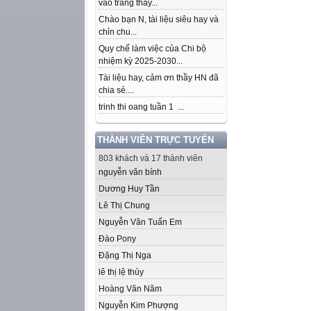
vào trang thầy...
Chào bạn N, tài liệu siêu hay và
chỉn chu...
Quy chế làm việc của Chi bộ
nhiệm kỳ 2025-2030...
Tài liệu hay, cảm ơn thầy HN đã
chia sẻ....
trinh thi oang tuần 1 ...
THÀNH VIÊN TRỰC TUYẾN
803 khách và 17 thành viên
nguyễn văn bính
Dương Huy Tần
Lê Thị Chung
Nguyễn Văn Tuấn Em
Đào Pony
Đặng Thị Nga
lê thị lệ thủy
Hoàng Văn Năm
Nguyễn Kim Phượng