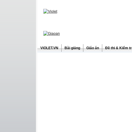
ViOLET.VN
Bài giảng
Giáo án
Đề thi & Kiểm t