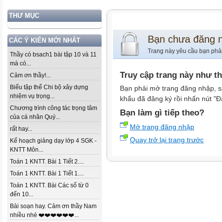
THƯ MỤC
Bạn chưa đăng 
CÁC Ý KIẾN MỚI NHẤT
Trang này yêu cầu bạn phả
Thầy có bsach1 bài tập 10 và 11
mà có...
Truy cập trang này như t
Cảm ơn thầy!...
Biểu tập thể Chi bộ xây dựng
Bạn phải mở trang đăng nhập, s
nhiệm vụ trọng...
khẩu đã đăng ký rồi nhấn nút "Đ
Chương trình công tác trọng tâm
Bạn làm gì tiếp theo?
của cá nhân Quý...
Mở trang đăng nhập
rất hay...
Quay trở lại trang trước
Kế hoạch giảng dạy lớp 4 SGK -
KNTT Môn...
Toán 1 KNTT. Bài 1 Tiết 2....
Toán 1 KNTT. Bài 1 Tiết 1....
Toán 1 KNTT. Bài Các số từ 0
đến 10...
Bài soạn hay. Cảm ơn thầy Nam
nhiều nhé ❤️❤️❤️❤️❤️❤️...