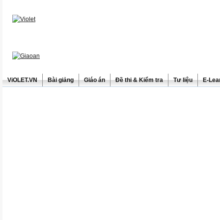
ViOLET.VN
Bài giảng
Giáo án
Đề thi & Kiểm tra
Tư liệu
E-Lea