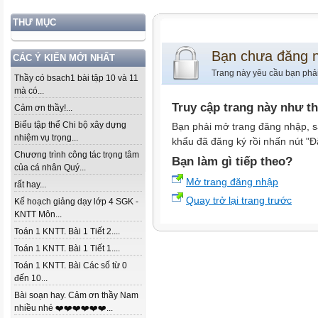
THƯ MỤC
Bạn chưa đăng 
CÁC Ý KIẾN MỚI NHẤT
Trang này yêu cầu bạn phả
Thầy có bsach1 bài tập 10 và 11
mà có...
Truy cập trang này như t
Cảm ơn thầy!...
Biểu tập thể Chi bộ xây dựng
Bạn phải mở trang đăng nhập, s
nhiệm vụ trọng...
khẩu đã đăng ký rồi nhấn nút "Đ
Chương trình công tác trọng tâm
Bạn làm gì tiếp theo?
của cá nhân Quý...
Mở trang đăng nhập
rất hay...
Quay trở lại trang trước
Kế hoạch giảng dạy lớp 4 SGK -
KNTT Môn...
Toán 1 KNTT. Bài 1 Tiết 2....
Toán 1 KNTT. Bài 1 Tiết 1....
Toán 1 KNTT. Bài Các số từ 0
đến 10...
Bài soạn hay. Cảm ơn thầy Nam
nhiều nhé ❤️❤️❤️❤️❤️❤️...