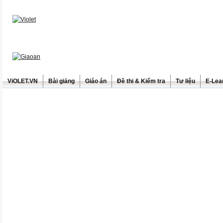
ViOLET.VN
Bài giảng
Giáo án
Đề thi & Kiểm tra
Tư liệu
E-Lea