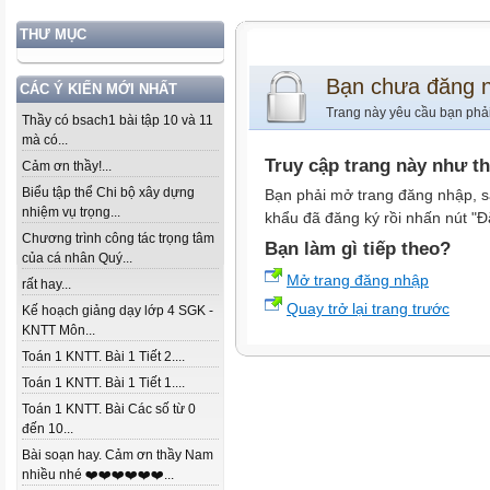
THƯ MỤC
Bạn chưa đăng 
CÁC Ý KIẾN MỚI NHẤT
Trang này yêu cầu bạn phả
Thầy có bsach1 bài tập 10 và 11
mà có...
Truy cập trang này như t
Cảm ơn thầy!...
Biểu tập thể Chi bộ xây dựng
Bạn phải mở trang đăng nhập, s
nhiệm vụ trọng...
khẩu đã đăng ký rồi nhấn nút "Đ
Chương trình công tác trọng tâm
Bạn làm gì tiếp theo?
của cá nhân Quý...
Mở trang đăng nhập
rất hay...
Quay trở lại trang trước
Kế hoạch giảng dạy lớp 4 SGK -
KNTT Môn...
Toán 1 KNTT. Bài 1 Tiết 2....
Toán 1 KNTT. Bài 1 Tiết 1....
Toán 1 KNTT. Bài Các số từ 0
đến 10...
Bài soạn hay. Cảm ơn thầy Nam
nhiều nhé ❤️❤️❤️❤️❤️❤️...