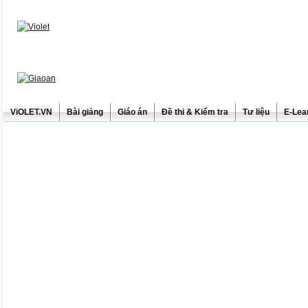
ViOLET.VN
Bài giảng
Giáo án
Đề thi & Kiểm tra
Tư liệu
E-Lea