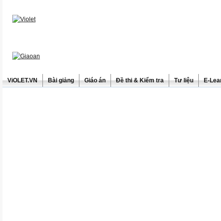
ViOLET.VN
Bài giảng
Giáo án
Đề thi & Kiểm tra
Tư liệu
E-Lea