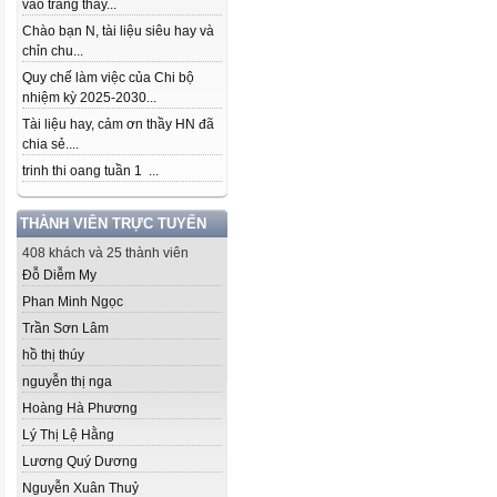
vào trang thầy...
Chào bạn N, tài liệu siêu hay và
chỉn chu...
Quy chế làm việc của Chi bộ
nhiệm kỳ 2025-2030...
Tài liệu hay, cảm ơn thầy HN đã
chia sẻ....
trinh thi oang tuần 1 ...
THÀNH VIÊN TRỰC TUYẾN
408 khách và 25 thành viên
Đỗ Diễm My
Phan Minh Ngọc
Trần Sơn Lâm
hồ thị thúy
nguyễn thị nga
Hoàng Hà Phương
Lý Thị Lệ Hằng
Lương Quý Dương
Nguyễn Xuân Thuỷ