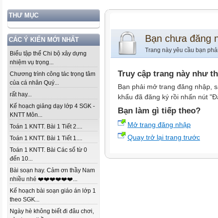
THƯ MỤC
Bạn chưa đăng 
CÁC Ý KIẾN MỚI NHẤT
Trang này yêu cầu bạn phả
Biểu tập thể Chi bộ xây dựng
nhiệm vụ trọng...
Truy cập trang này như t
Chương trình công tác trọng tâm
của cá nhân Quý...
Bạn phải mở trang đăng nhập, s
rất hay...
khẩu đã đăng ký rồi nhấn nút "Đ
Kế hoạch giảng dạy lớp 4 SGK -
Bạn làm gì tiếp theo?
KNTT Môn...
Mở trang đăng nhập
Toán 1 KNTT. Bài 1 Tiết 2....
Quay trở lại trang trước
Toán 1 KNTT. Bài 1 Tiết 1....
Toán 1 KNTT. Bài Các số từ 0
đến 10...
Bài soạn hay. Cảm ơn thầy Nam
nhiều nhé ❤️❤️❤️❤️❤️❤️...
Kế hoạch bài soạn giáo án lớp 1
theo SGK...
Ngày hè không biết đi đâu chơi,