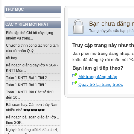
THƯ MỤC
Bạn chưa đăng 
CÁC Ý KIẾN MỚI NHẤT
Trang này yêu cầu bạn phả
Biểu tập thể Chi bộ xây dựng
nhiệm vụ trọng...
Truy cập trang này như t
Chương trình công tác trọng tâm
của cá nhân Quý...
Bạn phải mở trang đăng nhập, s
rất hay...
khẩu đã đăng ký rồi nhấn nút "Đ
Kế hoạch giảng dạy lớp 4 SGK -
Bạn làm gì tiếp theo?
KNTT Môn...
Mở trang đăng nhập
Toán 1 KNTT. Bài 1 Tiết 2....
Quay trở lại trang trước
Toán 1 KNTT. Bài 1 Tiết 1....
Toán 1 KNTT. Bài Các số từ 0
đến 10...
Bài soạn hay. Cảm ơn thầy Nam
nhiều nhé ❤️❤️❤️❤️❤️❤️...
Kế hoạch bài soạn giáo án lớp 1
theo SGK...
Ngày hè không biết đi đâu chơi,