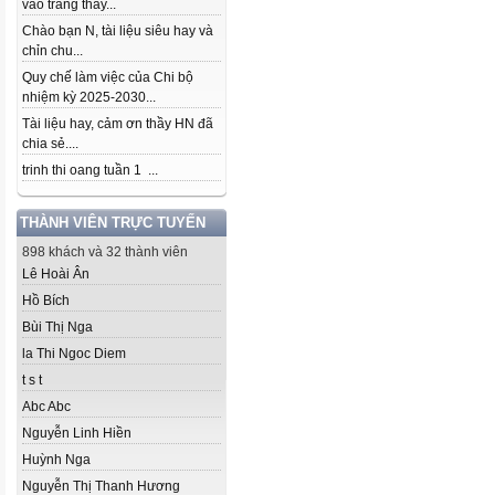
vào trang thầy...
Chào bạn N, tài liệu siêu hay và
chỉn chu...
Quy chế làm việc của Chi bộ
nhiệm kỳ 2025-2030...
Tài liệu hay, cảm ơn thầy HN đã
chia sẻ....
trinh thi oang tuần 1 ...
THÀNH VIÊN TRỰC TUYẾN
898 khách và 32 thành viên
Lê Hoài Ân
Hồ Bích
Bùi Thị Nga
la Thi Ngoc Diem
t s t
Abc Abc
Nguyễn Linh Hiền
Huỳnh Nga
Nguyễn Thị Thanh Hương