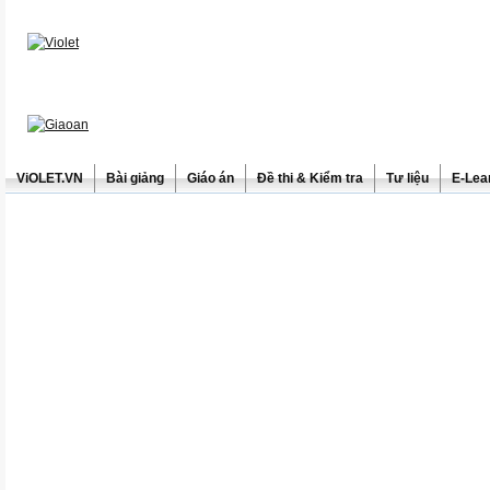
ViOLET.VN
Bài giảng
Giáo án
Đề thi & Kiểm tra
Tư liệu
E-Lea