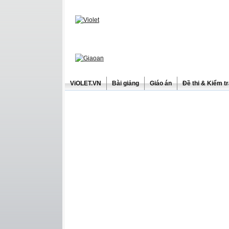
ViOLET.VN
Bài giảng
Giáo án
Đề thi & Kiểm t