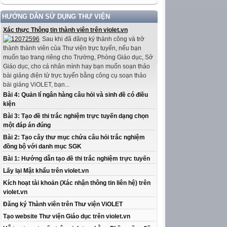
HƯỚNG DẪN SỬ DỤNG THƯ VIỆN
Xác thực Thông tin thành viên trên violet.vn
Sau khi đã đăng ký thành công và trở
thành thành viên của Thư viện trực tuyến, nếu bạn
muốn tạo trang riêng cho Trường, Phòng Giáo dục, Sở
Giáo dục, cho cá nhân mình hay bạn muốn soạn thảo
bài giảng điện tử trực tuyến bằng công cụ soạn thảo
bài giảng ViOLET, bạn...
Bài 4: Quản lí ngân hàng câu hỏi và sinh đề có điều
kiện
Bài 3: Tạo đề thi trắc nghiệm trực tuyến dạng chọn
một đáp án đúng
Bài 2: Tạo cây thư mục chứa câu hỏi trắc nghiệm
đồng bộ với danh mục SGK
Bài 1: Hướng dẫn tạo đề thi trắc nghiệm trực tuyến
Lấy lại Mật khẩu trên violet.vn
Kích hoạt tài khoản (Xác nhận thông tin liên hệ) trên
violet.vn
Đăng ký Thành viên trên Thư viện ViOLET
Tạo website Thư viện Giáo dục trên violet.vn