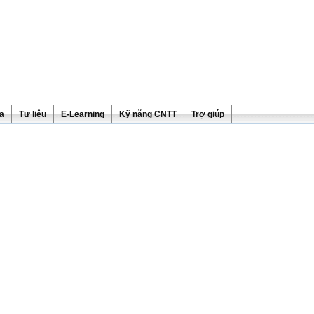
ra
Tư liệu
E-Learning
Kỹ năng CNTT
Trợ giúp