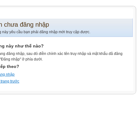
n chưa đăng nhập
g này yêu cầu bạn phải đăng nhập mới truy cập được.
ang này như thế nào?
ang đăng nhập, sau đó điền chính xác tên truy nhập và mật khẩu đã đăng
 "Đăng nhập" ở phía dưới.
iếp theo?
ăng nhập
 trang trước