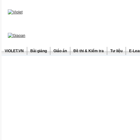
ViOLET.VN
Bài giảng
Giáo án
Đề thi & Kiểm tra
Tư liệu
E-Lea