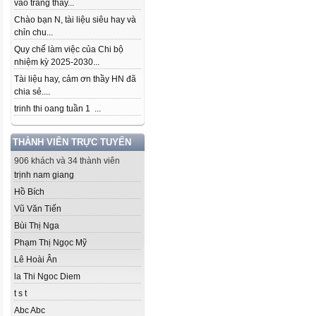
vào trang thầy...
Chào bạn N, tài liệu siêu hay và
chỉn chu...
Quy chế làm việc của Chi bộ
nhiệm kỳ 2025-2030...
Tài liệu hay, cảm ơn thầy HN đã
chia sẻ....
trinh thi oang tuần 1 ...
THÀNH VIÊN TRỰC TUYẾN
906 khách và 34 thành viên
trịnh nam giang
Hồ Bích
Vũ Văn Tiến
Bùi Thị Nga
Phạm Thị Ngọc Mỹ
Lê Hoài Ân
la Thi Ngoc Diem
t s t
Abc Abc