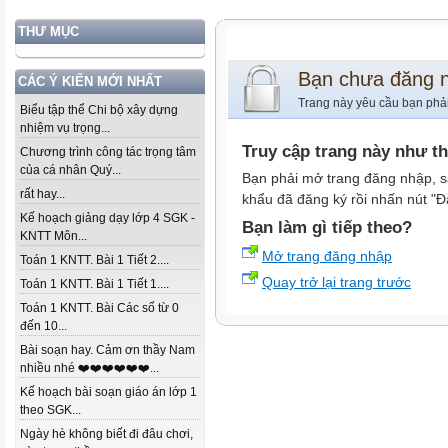
THƯ MỤC
Bạn chưa đăng 
CÁC Ý KIẾN MỚI NHẤT
Trang này yêu cầu bạn phả
Biểu tập thể Chi bộ xây dựng
nhiệm vụ trọng...
Truy cập trang này như t
Chương trình công tác trọng tâm
của cá nhân Quý...
Bạn phải mở trang đăng nhập, s
rất hay...
khẩu đã đăng ký rồi nhấn nút "Đ
Kế hoạch giảng dạy lớp 4 SGK -
Bạn làm gì tiếp theo?
KNTT Môn...
Mở trang đăng nhập
Toán 1 KNTT. Bài 1 Tiết 2....
Quay trở lại trang trước
Toán 1 KNTT. Bài 1 Tiết 1....
Toán 1 KNTT. Bài Các số từ 0
đến 10...
Bài soạn hay. Cảm ơn thầy Nam
nhiều nhé ❤️❤️❤️❤️❤️❤️...
Kế hoạch bài soạn giáo án lớp 1
theo SGK...
Ngày hè không biết đi đâu chơi,