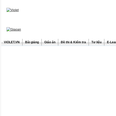
ViOLET.VN
Bài giảng
Giáo án
Đề thi & Kiểm tra
Tư liệu
E-Lea