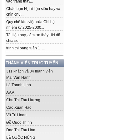
vào trang thầy...
Chào bạn N, tài liệu siêu hay và
chỉn chu...
Quy chế làm việc của Chi bộ
nhiệm kỳ 2025-2030...
Tài liệu hay, cảm ơn thầy HN đã
chia sẻ....
trinh thi oang tuần 1 ...
THÀNH VIÊN TRỰC TUYẾN
311 khách và 34 thành viên
Mai Văn Hạnh
Lê Thanh Linh
A A A
Chu Thị Thu Hương
Cao Xuân Hào
Vũ Trí Hoan
Đỗ Quốc Thịnh
Đào Thị Thu Hòa
LÊ QUỐC HÙNG