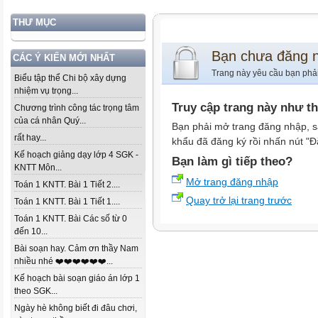
THƯ MỤC
Bạn chưa đăng 
CÁC Ý KIẾN MỚI NHẤT
Trang này yêu cầu bạn phả
Biểu tập thể Chi bộ xây dựng
nhiệm vụ trọng...
Truy cập trang này như t
Chương trình công tác trọng tâm
của cá nhân Quý...
Bạn phải mở trang đăng nhập, s
rất hay...
khẩu đã đăng ký rồi nhấn nút "Đ
Kế hoạch giảng dạy lớp 4 SGK -
Bạn làm gì tiếp theo?
KNTT Môn...
Mở trang đăng nhập
Toán 1 KNTT. Bài 1 Tiết 2....
Quay trở lại trang trước
Toán 1 KNTT. Bài 1 Tiết 1....
Toán 1 KNTT. Bài Các số từ 0
đến 10...
Bài soạn hay. Cảm ơn thầy Nam
nhiều nhé ❤️❤️❤️❤️❤️❤️...
Kế hoạch bài soạn giáo án lớp 1
theo SGK...
Ngày hè không biết đi đâu chơi,