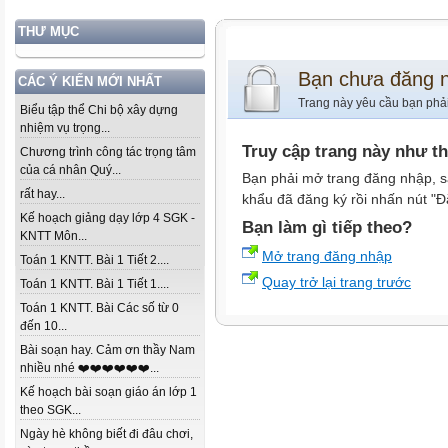
THƯ MỤC
Bạn chưa đăng 
CÁC Ý KIẾN MỚI NHẤT
Trang này yêu cầu bạn phả
Biểu tập thể Chi bộ xây dựng
nhiệm vụ trọng...
Truy cập trang này như t
Chương trình công tác trọng tâm
của cá nhân Quý...
Bạn phải mở trang đăng nhập, s
rất hay...
khẩu đã đăng ký rồi nhấn nút "Đ
Kế hoạch giảng dạy lớp 4 SGK -
Bạn làm gì tiếp theo?
KNTT Môn...
Mở trang đăng nhập
Toán 1 KNTT. Bài 1 Tiết 2....
Quay trở lại trang trước
Toán 1 KNTT. Bài 1 Tiết 1....
Toán 1 KNTT. Bài Các số từ 0
đến 10...
Bài soạn hay. Cảm ơn thầy Nam
nhiều nhé ❤️❤️❤️❤️❤️❤️...
Kế hoạch bài soạn giáo án lớp 1
theo SGK...
Ngày hè không biết đi đâu chơi,