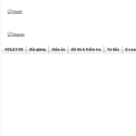
ViOLET.VN
Bài giảng
Giáo án
Đề thi & Kiểm tra
Tư liệu
E-Lea