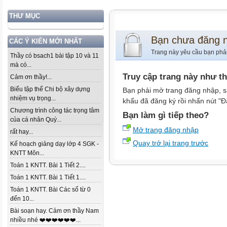
THƯ MỤC
Bạn chưa đăng 
CÁC Ý KIẾN MỚI NHẤT
Trang này yêu cầu bạn phả
Thầy có bsach1 bài tập 10 và 11
mà có...
Truy cập trang này như t
Cảm ơn thầy!...
Biểu tập thể Chi bộ xây dựng
Bạn phải mở trang đăng nhập, s
nhiệm vụ trọng...
khẩu đã đăng ký rồi nhấn nút "Đ
Chương trình công tác trọng tâm
Bạn làm gì tiếp theo?
của cá nhân Quý...
Mở trang đăng nhập
rất hay...
Quay trở lại trang trước
Kế hoạch giảng dạy lớp 4 SGK -
KNTT Môn...
Toán 1 KNTT. Bài 1 Tiết 2....
Toán 1 KNTT. Bài 1 Tiết 1....
Toán 1 KNTT. Bài Các số từ 0
đến 10...
Bài soạn hay. Cảm ơn thầy Nam
nhiều nhé ❤️❤️❤️❤️❤️❤️...