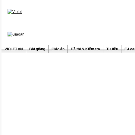
ViOLET.VN
Bài giảng
Giáo án
Đề thi & Kiểm tra
Tư liệu
E-Lea