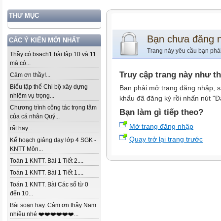
THƯ MỤC
Bạn chưa đăng 
CÁC Ý KIẾN MỚI NHẤT
Trang này yêu cầu bạn phả
Thầy có bsach1 bài tập 10 và 11
mà có...
Truy cập trang này như t
Cảm ơn thầy!...
Biểu tập thể Chi bộ xây dựng
Bạn phải mở trang đăng nhập, s
nhiệm vụ trọng...
khẩu đã đăng ký rồi nhấn nút "Đ
Chương trình công tác trọng tâm
Bạn làm gì tiếp theo?
của cá nhân Quý...
Mở trang đăng nhập
rất hay...
Quay trở lại trang trước
Kế hoạch giảng dạy lớp 4 SGK -
KNTT Môn...
Toán 1 KNTT. Bài 1 Tiết 2....
Toán 1 KNTT. Bài 1 Tiết 1....
Toán 1 KNTT. Bài Các số từ 0
đến 10...
Bài soạn hay. Cảm ơn thầy Nam
nhiều nhé ❤️❤️❤️❤️❤️❤️...