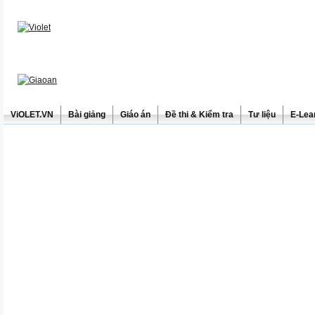
ViOLET.VN
Bài giảng
Giáo án
Đề thi & Kiểm tra
Tư liệu
E-Lea