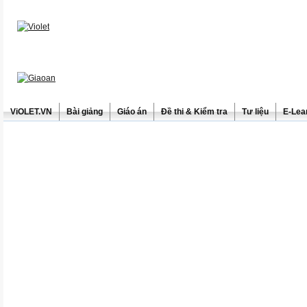
ViOLET.VN
Bài giảng
Giáo án
Đề thi & Kiểm tra
Tư liệu
E-Lea