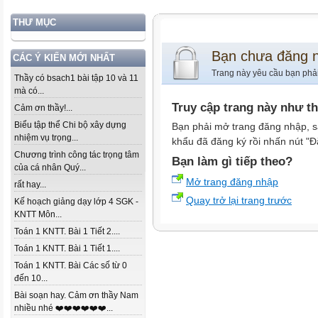
THƯ MỤC
Bạn chưa đăng 
CÁC Ý KIẾN MỚI NHẤT
Trang này yêu cầu bạn phả
Thầy có bsach1 bài tập 10 và 11
mà có...
Truy cập trang này như t
Cảm ơn thầy!...
Biểu tập thể Chi bộ xây dựng
Bạn phải mở trang đăng nhập, s
nhiệm vụ trọng...
khẩu đã đăng ký rồi nhấn nút "Đ
Chương trình công tác trọng tâm
Bạn làm gì tiếp theo?
của cá nhân Quý...
Mở trang đăng nhập
rất hay...
Quay trở lại trang trước
Kế hoạch giảng dạy lớp 4 SGK -
KNTT Môn...
Toán 1 KNTT. Bài 1 Tiết 2....
Toán 1 KNTT. Bài 1 Tiết 1....
Toán 1 KNTT. Bài Các số từ 0
đến 10...
Bài soạn hay. Cảm ơn thầy Nam
nhiều nhé ❤️❤️❤️❤️❤️❤️...