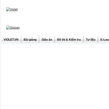
ViOLET.VN
Bài giảng
Giáo án
Đề thi & Kiểm tra
Tư liệu
E-Lea