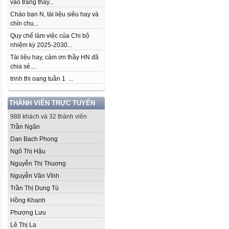
vào trang thầy...
Chào bạn N, tài liệu siêu hay và
chỉn chu...
Quy chế làm việc của Chi bộ
nhiệm kỳ 2025-2030...
Tài liệu hay, cảm ơn thầy HN đã
chia sẻ....
trinh thi oang tuần 1 ...
THÀNH VIÊN TRỰC TUYẾN
988 khách và 32 thành viên
Trần Ngân
Dan Bach Phong
Ngô Thị Hậu
Nguyễn Thị Thuơng
Nguyễn Văn Vĩnh
Trần Thị Dung Tú
Hồng Khanh
Phượng Lưu
Lê Thị La