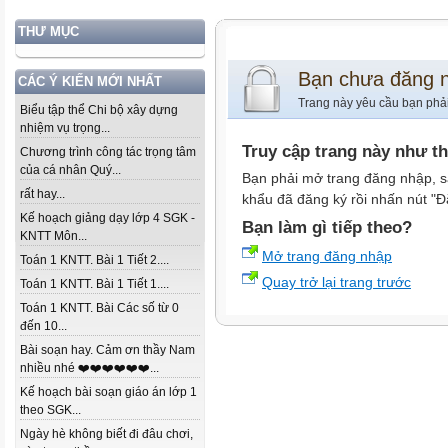
THƯ MỤC
Bạn chưa đăng 
CÁC Ý KIẾN MỚI NHẤT
Trang này yêu cầu bạn phả
Biểu tập thể Chi bộ xây dựng
nhiệm vụ trọng...
Truy cập trang này như t
Chương trình công tác trọng tâm
của cá nhân Quý...
Bạn phải mở trang đăng nhập, s
rất hay...
khẩu đã đăng ký rồi nhấn nút "Đ
Kế hoạch giảng dạy lớp 4 SGK -
Bạn làm gì tiếp theo?
KNTT Môn...
Mở trang đăng nhập
Toán 1 KNTT. Bài 1 Tiết 2....
Quay trở lại trang trước
Toán 1 KNTT. Bài 1 Tiết 1....
Toán 1 KNTT. Bài Các số từ 0
đến 10...
Bài soạn hay. Cảm ơn thầy Nam
nhiều nhé ❤️❤️❤️❤️❤️❤️...
Kế hoạch bài soạn giáo án lớp 1
theo SGK...
Ngày hè không biết đi đâu chơi,