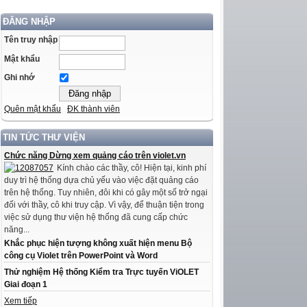
ĐĂNG NHẬP
Tên truy nhập
Mật khẩu
Ghi nhớ
Quên mật khẩu
ĐK thành viên
TIN TỨC THƯ VIỆN
Chức năng Dừng xem quảng cáo trên violet.vn
Kính chào các thầy, cô! Hiện tại, kinh phí
duy trì hệ thống dựa chủ yếu vào việc đặt quảng cáo
trên hệ thống. Tuy nhiên, đôi khi có gây một số trở ngại
đối với thầy, cô khi truy cập. Vì vậy, để thuận tiện trong
việc sử dụng thư viện hệ thống đã cung cấp chức
năng...
Khắc phục hiện tượng không xuất hiện menu Bộ
công cụ Violet trên PowerPoint và Word
Thử nghiệm Hệ thống Kiểm tra Trực tuyến ViOLET
Giai đoạn 1
Xem tiếp