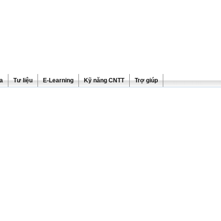
ra
Tư liệu
E-Learning
Kỹ năng CNTT
Trợ giúp