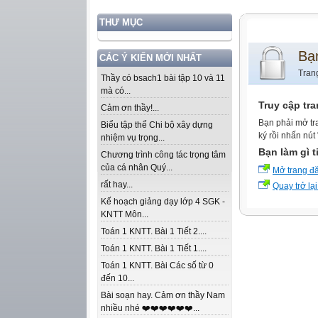
THƯ MỤC
Bạ
CÁC Ý KIẾN MỚI NHẤT
Tran
Thầy có bsach1 bài tập 10 và 11
mà có...
Truy cập tr
Cảm ơn thầy!...
Bạn phải mở tr
Biểu tập thể Chi bộ xây dựng
ký rồi nhấn nút
nhiệm vụ trọng...
Bạn làm gì t
Chương trình công tác trọng tâm
của cá nhân Quý...
Mở trang đ
rất hay...
Quay trở lại
Kế hoạch giảng dạy lớp 4 SGK -
KNTT Môn...
Toán 1 KNTT. Bài 1 Tiết 2....
Toán 1 KNTT. Bài 1 Tiết 1....
Toán 1 KNTT. Bài Các số từ 0
đến 10...
Bài soạn hay. Cảm ơn thầy Nam
nhiều nhé ❤️❤️❤️❤️❤️❤️...