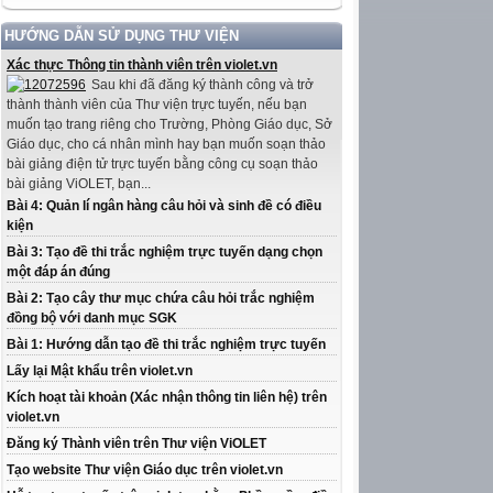
HƯỚNG DẪN SỬ DỤNG THƯ VIỆN
Xác thực Thông tin thành viên trên violet.vn
Sau khi đã đăng ký thành công và trở
thành thành viên của Thư viện trực tuyến, nếu bạn
muốn tạo trang riêng cho Trường, Phòng Giáo dục, Sở
Giáo dục, cho cá nhân mình hay bạn muốn soạn thảo
bài giảng điện tử trực tuyến bằng công cụ soạn thảo
bài giảng ViOLET, bạn...
Bài 4: Quản lí ngân hàng câu hỏi và sinh đề có điều
kiện
Bài 3: Tạo đề thi trắc nghiệm trực tuyến dạng chọn
một đáp án đúng
Bài 2: Tạo cây thư mục chứa câu hỏi trắc nghiệm
đồng bộ với danh mục SGK
Bài 1: Hướng dẫn tạo đề thi trắc nghiệm trực tuyến
Lấy lại Mật khẩu trên violet.vn
Kích hoạt tài khoản (Xác nhận thông tin liên hệ) trên
violet.vn
Đăng ký Thành viên trên Thư viện ViOLET
Tạo website Thư viện Giáo dục trên violet.vn