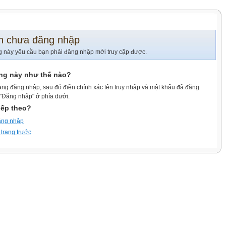
n chưa đăng nhập
g này yêu cầu bạn phải đăng nhập mới truy cập được.
ang này như thế nào?
ang đăng nhập, sau đó điền chính xác tên truy nhập và mật khẩu đã đăng
 "Đăng nhập" ở phía dưới.
iếp theo?
ăng nhập
 trang trước