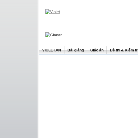
ViOLET.VN
Bài giảng
Giáo án
Đề thi & Kiểm t