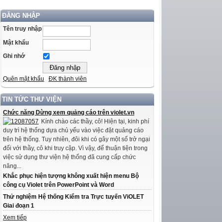
ĐĂNG NHẬP
Tên truy nhập
Mật khẩu
Ghi nhớ
Quên mật khẩu
ĐK thành viên
TIN TỨC THƯ VIỆN
Chức năng Dừng xem quảng cáo trên violet.vn
Kính chào các thầy, cô! Hiện tại, kinh phí
duy trì hệ thống dựa chủ yếu vào việc đặt quảng cáo
trên hệ thống. Tuy nhiên, đôi khi có gây một số trở ngại
đối với thầy, cô khi truy cập. Vì vậy, để thuận tiện trong
việc sử dụng thư viện hệ thống đã cung cấp chức
năng...
Khắc phục hiện tượng không xuất hiện menu Bộ
công cụ Violet trên PowerPoint và Word
Thử nghiệm Hệ thống Kiểm tra Trực tuyến ViOLET
Giai đoạn 1
Xem tiếp