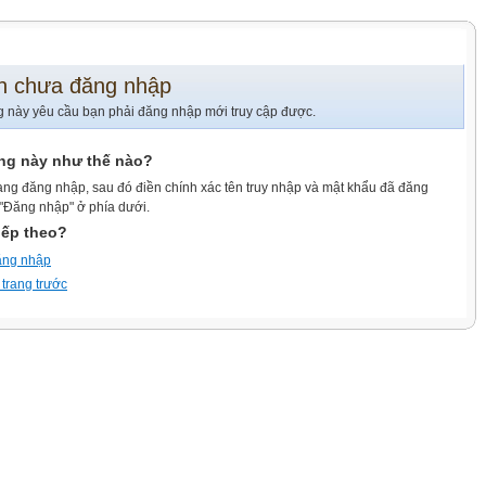
n chưa đăng nhập
g này yêu cầu bạn phải đăng nhập mới truy cập được.
ang này như thế nào?
ang đăng nhập, sau đó điền chính xác tên truy nhập và mật khẩu đã đăng
 "Đăng nhập" ở phía dưới.
iếp theo?
ăng nhập
 trang trước