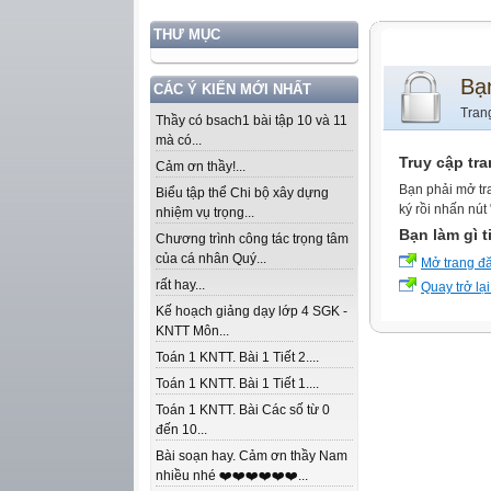
THƯ MỤC
Bạ
CÁC Ý KIẾN MỚI NHẤT
Tran
Thầy có bsach1 bài tập 10 và 11
mà có...
Truy cập tr
Cảm ơn thầy!...
Bạn phải mở tr
Biểu tập thể Chi bộ xây dựng
ký rồi nhấn nút
nhiệm vụ trọng...
Bạn làm gì t
Chương trình công tác trọng tâm
của cá nhân Quý...
Mở trang đ
rất hay...
Quay trở lại
Kế hoạch giảng dạy lớp 4 SGK -
KNTT Môn...
Toán 1 KNTT. Bài 1 Tiết 2....
Toán 1 KNTT. Bài 1 Tiết 1....
Toán 1 KNTT. Bài Các số từ 0
đến 10...
Bài soạn hay. Cảm ơn thầy Nam
nhiều nhé ❤️❤️❤️❤️❤️❤️...