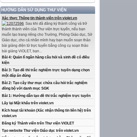
HƯỚNG DẪN SỬ DỤNG THƯ VIỆN
Xác thực Thông tin thành viên trên violet.vn
Sau khi đã đăng ký thành công và trở
thành thành viên của Thư viện trực tuyến, nếu bạn
muốn tạo trang riêng cho Trường, Phòng Giáo dục, Sở
Giáo dục, cho cá nhân mình hay bạn muốn soạn thảo
bài giảng điện tử trực tuyến bằng công cụ soạn thảo
bài giảng ViOLET, bạn...
Bài 4: Quản lí ngân hàng câu hỏi và sinh đề có điều
kiện
Bài 3: Tạo đề thi trắc nghiệm trực tuyến dạng chọn
một đáp án đúng
Bài 2: Tạo cây thư mục chứa câu hỏi trắc nghiệm
đồng bộ với danh mục SGK
Bài 1: Hướng dẫn tạo đề thi trắc nghiệm trực tuyến
Lấy lại Mật khẩu trên violet.vn
Kích hoạt tài khoản (Xác nhận thông tin liên hệ) trên
violet.vn
Đăng ký Thành viên trên Thư viện ViOLET
Tạo website Thư viện Giáo dục trên violet.vn