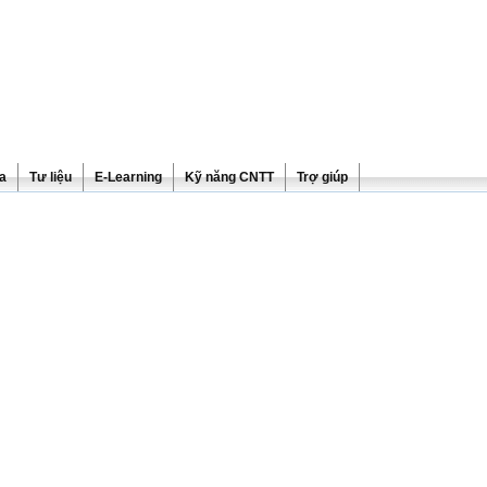
ra
Tư liệu
E-Learning
Kỹ năng CNTT
Trợ giúp