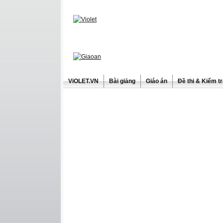
ViOLET.VN
Bài giảng
Giáo án
Đề thi & Kiểm t