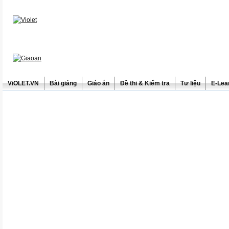
ViOLET.VN
Bài giảng
Giáo án
Đề thi & Kiểm tra
Tư liệu
E-Lea