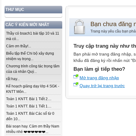
THƯ MỤC
Bạn chưa đăng 
CÁC Ý KIẾN MỚI NHẤT
Trang này yêu cầu bạn phả
Thầy có bsach1 bài tập 10 và 11
mà có...
Truy cập trang này như t
Cảm ơn thầy!...
Biểu tập thể Chi bộ xây dựng
Bạn phải mở trang đăng nhập, s
nhiệm vụ trọng...
khẩu đã đăng ký rồi nhấn nút "Đ
Chương trình công tác trọng tâm
Bạn làm gì tiếp theo?
của cá nhân Quý...
Mở trang đăng nhập
rất hay...
Quay trở lại trang trước
Kế hoạch giảng dạy lớp 4 SGK -
KNTT Môn...
Toán 1 KNTT. Bài 1 Tiết 2....
Toán 1 KNTT. Bài 1 Tiết 1....
Toán 1 KNTT. Bài Các số từ 0
đến 10...
Bài soạn hay. Cảm ơn thầy Nam
nhiều nhé ❤️❤️❤️❤️❤️❤️...