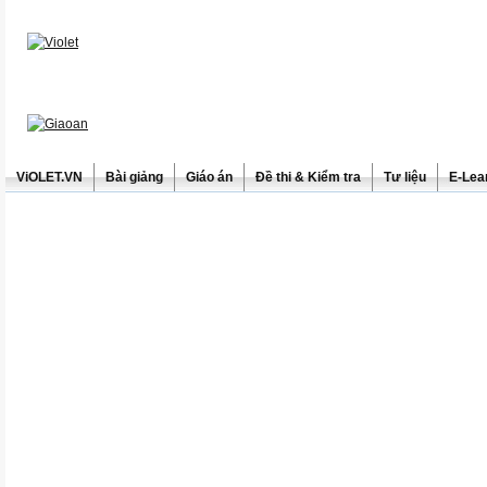
ViOLET.VN
Bài giảng
Giáo án
Đề thi & Kiểm tra
Tư liệu
E-Lea