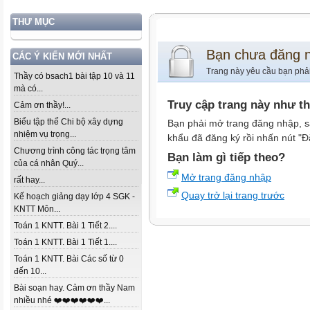
THƯ MỤC
Bạn chưa đăng 
CÁC Ý KIẾN MỚI NHẤT
Trang này yêu cầu bạn phả
Thầy có bsach1 bài tập 10 và 11
mà có...
Truy cập trang này như t
Cảm ơn thầy!...
Biểu tập thể Chi bộ xây dựng
Bạn phải mở trang đăng nhập, s
nhiệm vụ trọng...
khẩu đã đăng ký rồi nhấn nút "Đ
Chương trình công tác trọng tâm
Bạn làm gì tiếp theo?
của cá nhân Quý...
Mở trang đăng nhập
rất hay...
Quay trở lại trang trước
Kế hoạch giảng dạy lớp 4 SGK -
KNTT Môn...
Toán 1 KNTT. Bài 1 Tiết 2....
Toán 1 KNTT. Bài 1 Tiết 1....
Toán 1 KNTT. Bài Các số từ 0
đến 10...
Bài soạn hay. Cảm ơn thầy Nam
nhiều nhé ❤️❤️❤️❤️❤️❤️...