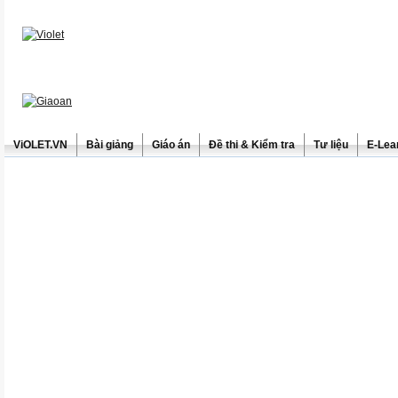
ViOLET.VN
Bài giảng
Giáo án
Đề thi & Kiểm tra
Tư liệu
E-Lea