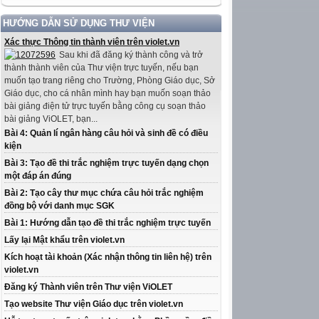
HƯỚNG DẪN SỬ DỤNG THƯ VIỆN
Xác thực Thông tin thành viên trên violet.vn
Sau khi đã đăng ký thành công và trở
thành thành viên của Thư viện trực tuyến, nếu bạn
muốn tạo trang riêng cho Trường, Phòng Giáo dục, Sở
Giáo dục, cho cá nhân mình hay bạn muốn soạn thảo
bài giảng điện tử trực tuyến bằng công cụ soạn thảo
bài giảng ViOLET, bạn...
Bài 4: Quản lí ngân hàng câu hỏi và sinh đề có điều
kiện
Bài 3: Tạo đề thi trắc nghiệm trực tuyến dạng chọn
một đáp án đúng
Bài 2: Tạo cây thư mục chứa câu hỏi trắc nghiệm
đồng bộ với danh mục SGK
Bài 1: Hướng dẫn tạo đề thi trắc nghiệm trực tuyến
Lấy lại Mật khẩu trên violet.vn
Kích hoạt tài khoản (Xác nhận thông tin liên hệ) trên
violet.vn
Đăng ký Thành viên trên Thư viện ViOLET
Tạo website Thư viện Giáo dục trên violet.vn