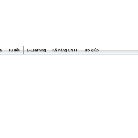
ra
Tư liệu
E-Learning
Kỹ năng CNTT
Trợ giúp