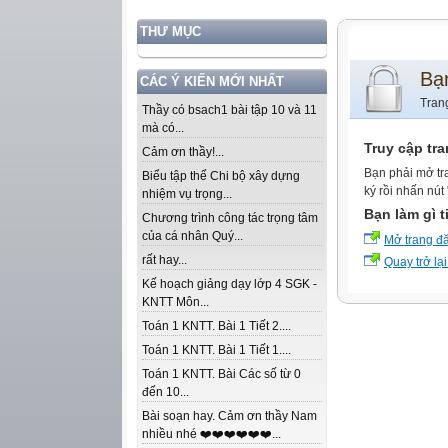
THƯ MỤC
Bạ
CÁC Ý KIẾN MỚI NHẤT
Tran
Thầy có bsach1 bài tập 10 và 11
mà có...
Truy cập tr
Cảm ơn thầy!...
Bạn phải mở tr
Biểu tập thể Chi bộ xây dựng
ký rồi nhấn nút
nhiệm vụ trọng...
Bạn làm gì t
Chương trình công tác trọng tâm
của cá nhân Quý...
Mở trang đ
rất hay...
Quay trở lại
Kế hoạch giảng dạy lớp 4 SGK -
KNTT Môn...
Toán 1 KNTT. Bài 1 Tiết 2....
Toán 1 KNTT. Bài 1 Tiết 1....
Toán 1 KNTT. Bài Các số từ 0
đến 10...
Bài soạn hay. Cảm ơn thầy Nam
nhiều nhé ❤️❤️❤️❤️❤️❤️...