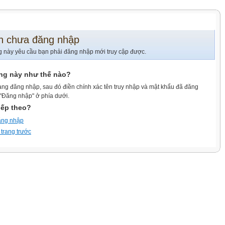
n chưa đăng nhập
g này yêu cầu bạn phải đăng nhập mới truy cập được.
ang này như thế nào?
ang đăng nhập, sau đó điền chính xác tên truy nhập và mật khẩu đã đăng
 "Đăng nhập" ở phía dưới.
iếp theo?
ăng nhập
 trang trước