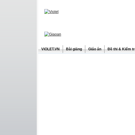
ViOLET.VN
Bài giảng
Giáo án
Đề thi & Kiểm t