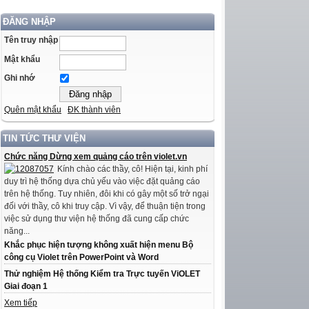
ĐĂNG NHẬP
Tên truy nhập
Mật khẩu
Ghi nhớ
Quên mật khẩu
ĐK thành viên
TIN TỨC THƯ VIỆN
Chức năng Dừng xem quảng cáo trên violet.vn
Kính chào các thầy, cô! Hiện tại, kinh phí
duy trì hệ thống dựa chủ yếu vào việc đặt quảng cáo
trên hệ thống. Tuy nhiên, đôi khi có gây một số trở ngại
đối với thầy, cô khi truy cập. Vì vậy, để thuận tiện trong
việc sử dụng thư viện hệ thống đã cung cấp chức
năng...
Khắc phục hiện tượng không xuất hiện menu Bộ
công cụ Violet trên PowerPoint và Word
Thử nghiệm Hệ thống Kiểm tra Trực tuyến ViOLET
Giai đoạn 1
Xem tiếp