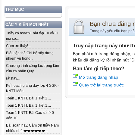
THƯ MỤC
Bạn chưa đăng 
CÁC Ý KIẾN MỚI NHẤT
Trang này yêu cầu bạn phả
Thầy có bsach1 bài tập 10 và 11
mà có...
Truy cập trang này như t
Cảm ơn thầy!...
Biểu tập thể Chi bộ xây dựng
Bạn phải mở trang đăng nhập, s
nhiệm vụ trọng...
khẩu đã đăng ký rồi nhấn nút "Đ
Chương trình công tác trọng tâm
Bạn làm gì tiếp theo?
của cá nhân Quý...
Mở trang đăng nhập
rất hay...
Quay trở lại trang trước
Kế hoạch giảng dạy lớp 4 SGK -
KNTT Môn...
Toán 1 KNTT. Bài 1 Tiết 2....
Toán 1 KNTT. Bài 1 Tiết 1....
Toán 1 KNTT. Bài Các số từ 0
đến 10...
Bài soạn hay. Cảm ơn thầy Nam
nhiều nhé ❤️❤️❤️❤️❤️❤️...