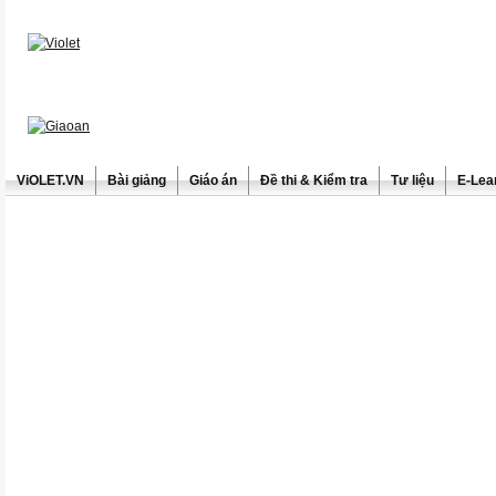
ViOLET.VN
Bài giảng
Giáo án
Đề thi & Kiểm tra
Tư liệu
E-Lea