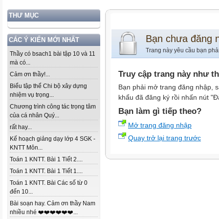
THƯ MỤC
Bạn chưa đăng 
CÁC Ý KIẾN MỚI NHẤT
Trang này yêu cầu bạn phả
Thầy có bsach1 bài tập 10 và 11
mà có...
Truy cập trang này như t
Cảm ơn thầy!...
Biểu tập thể Chi bộ xây dựng
Bạn phải mở trang đăng nhập, s
nhiệm vụ trọng...
khẩu đã đăng ký rồi nhấn nút "Đ
Chương trình công tác trọng tâm
Bạn làm gì tiếp theo?
của cá nhân Quý...
Mở trang đăng nhập
rất hay...
Quay trở lại trang trước
Kế hoạch giảng dạy lớp 4 SGK -
KNTT Môn...
Toán 1 KNTT. Bài 1 Tiết 2....
Toán 1 KNTT. Bài 1 Tiết 1....
Toán 1 KNTT. Bài Các số từ 0
đến 10...
Bài soạn hay. Cảm ơn thầy Nam
nhiều nhé ❤️❤️❤️❤️❤️❤️...