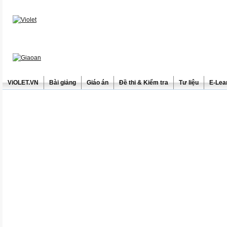
ViOLET.VN
Bài giảng
Giáo án
Đề thi & Kiểm tra
Tư liệu
E-Lea