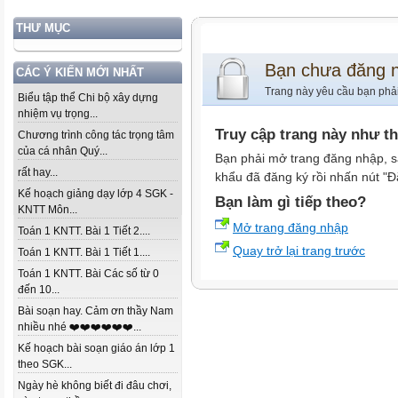
THƯ MỤC
Bạn chưa đăng 
CÁC Ý KIẾN MỚI NHẤT
Trang này yêu cầu bạn phả
Biểu tập thể Chi bộ xây dựng
nhiệm vụ trọng...
Truy cập trang này như t
Chương trình công tác trọng tâm
của cá nhân Quý...
Bạn phải mở trang đăng nhập, s
rất hay...
khẩu đã đăng ký rồi nhấn nút "Đ
Kế hoạch giảng dạy lớp 4 SGK -
Bạn làm gì tiếp theo?
KNTT Môn...
Mở trang đăng nhập
Toán 1 KNTT. Bài 1 Tiết 2....
Quay trở lại trang trước
Toán 1 KNTT. Bài 1 Tiết 1....
Toán 1 KNTT. Bài Các số từ 0
đến 10...
Bài soạn hay. Cảm ơn thầy Nam
nhiều nhé ❤️❤️❤️❤️❤️❤️...
Kế hoạch bài soạn giáo án lớp 1
theo SGK...
Ngày hè không biết đi đâu chơi,