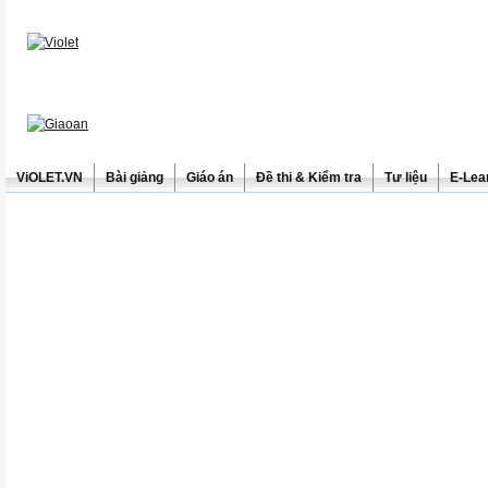
ViOLET.VN
Bài giảng
Giáo án
Đề thi & Kiểm tra
Tư liệu
E-Lea