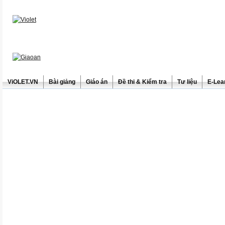
ViOLET.VN
Bài giảng
Giáo án
Đề thi & Kiểm tra
Tư liệu
E-Lea