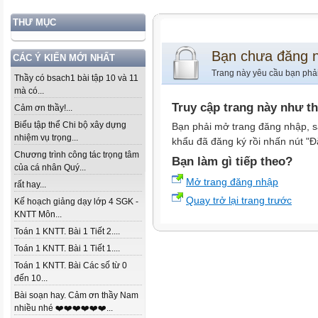
THƯ MỤC
Bạn chưa đăng 
CÁC Ý KIẾN MỚI NHẤT
Trang này yêu cầu bạn phả
Thầy có bsach1 bài tập 10 và 11
mà có...
Truy cập trang này như t
Cảm ơn thầy!...
Biểu tập thể Chi bộ xây dựng
Bạn phải mở trang đăng nhập, s
nhiệm vụ trọng...
khẩu đã đăng ký rồi nhấn nút "Đ
Chương trình công tác trọng tâm
Bạn làm gì tiếp theo?
của cá nhân Quý...
Mở trang đăng nhập
rất hay...
Quay trở lại trang trước
Kế hoạch giảng dạy lớp 4 SGK -
KNTT Môn...
Toán 1 KNTT. Bài 1 Tiết 2....
Toán 1 KNTT. Bài 1 Tiết 1....
Toán 1 KNTT. Bài Các số từ 0
đến 10...
Bài soạn hay. Cảm ơn thầy Nam
nhiều nhé ❤️❤️❤️❤️❤️❤️...