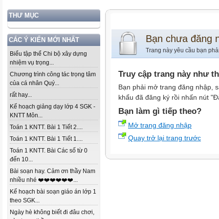
THƯ MỤC
Bạn chưa đăng 
CÁC Ý KIẾN MỚI NHẤT
Trang này yêu cầu bạn phả
Biểu tập thể Chi bộ xây dựng
nhiệm vụ trọng...
Truy cập trang này như t
Chương trình công tác trọng tâm
của cá nhân Quý...
Bạn phải mở trang đăng nhập, s
rất hay...
khẩu đã đăng ký rồi nhấn nút "Đ
Kế hoạch giảng dạy lớp 4 SGK -
Bạn làm gì tiếp theo?
KNTT Môn...
Mở trang đăng nhập
Toán 1 KNTT. Bài 1 Tiết 2....
Quay trở lại trang trước
Toán 1 KNTT. Bài 1 Tiết 1....
Toán 1 KNTT. Bài Các số từ 0
đến 10...
Bài soạn hay. Cảm ơn thầy Nam
nhiều nhé ❤️❤️❤️❤️❤️❤️...
Kế hoạch bài soạn giáo án lớp 1
theo SGK...
Ngày hè không biết đi đâu chơi,