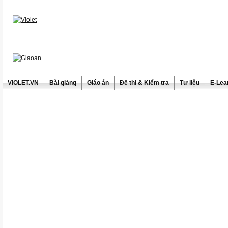
ViOLET.VN
Bài giảng
Giáo án
Đề thi & Kiểm tra
Tư liệu
E-Lea