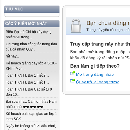
THƯ MỤC
Bạn chưa đăng 
CÁC Ý KIẾN MỚI NHẤT
Trang này yêu cầu bạn phả
Biểu tập thể Chi bộ xây dựng
nhiệm vụ trọng...
Truy cập trang này như t
Chương trình công tác trọng tâm
của cá nhân Quý...
Bạn phải mở trang đăng nhập, s
rất hay...
khẩu đã đăng ký rồi nhấn nút "Đ
Kế hoạch giảng dạy lớp 4 SGK -
Bạn làm gì tiếp theo?
KNTT Môn...
Mở trang đăng nhập
Toán 1 KNTT. Bài 1 Tiết 2....
Quay trở lại trang trước
Toán 1 KNTT. Bài 1 Tiết 1....
Toán 1 KNTT. Bài Các số từ 0
đến 10...
Bài soạn hay. Cảm ơn thầy Nam
nhiều nhé ❤️❤️❤️❤️❤️❤️...
Kế hoạch bài soạn giáo án lớp 1
theo SGK...
Ngày hè không biết đi đâu chơi,