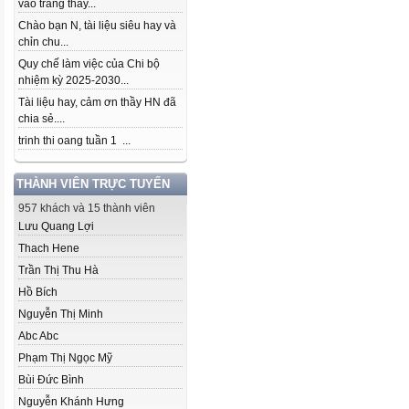
vào trang thầy...
Chào bạn N, tài liệu siêu hay và
chỉn chu...
Quy chế làm việc của Chi bộ
nhiệm kỳ 2025-2030...
Tài liệu hay, cảm ơn thầy HN đã
chia sẻ....
trinh thi oang tuần 1 ...
THÀNH VIÊN TRỰC TUYẾN
957 khách và 15 thành viên
Lưu Quang Lợi
Thach Hene
Trần Thị Thu Hà
Hồ Bích
Nguyễn Thị Minh
Abc Abc
Phạm Thị Ngọc Mỹ
Bùi Đức Bình
Nguyễn Khánh Hưng