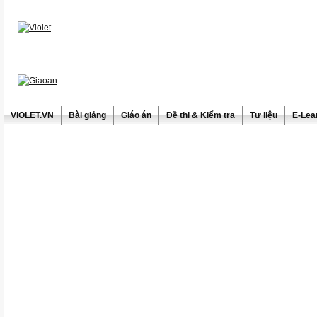
ViOLET.VN
Bài giảng
Giáo án
Đề thi & Kiểm tra
Tư liệu
E-Lea