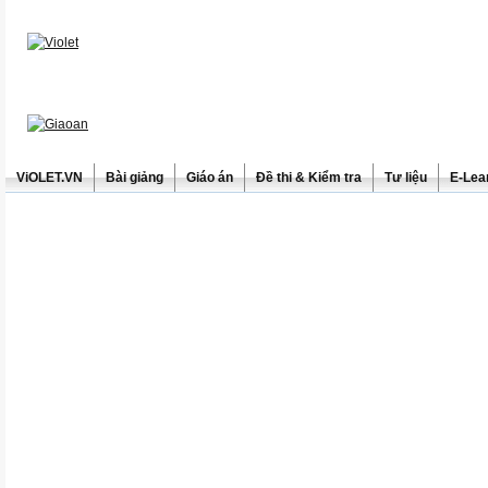
ViOLET.VN
Bài giảng
Giáo án
Đề thi & Kiểm tra
Tư liệu
E-Lea