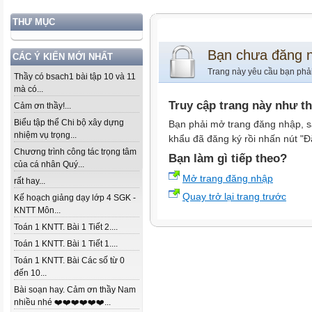
THƯ MỤC
Bạn chưa đăng 
CÁC Ý KIẾN MỚI NHẤT
Trang này yêu cầu bạn phả
Thầy có bsach1 bài tập 10 và 11
mà có...
Truy cập trang này như t
Cảm ơn thầy!...
Biểu tập thể Chi bộ xây dựng
Bạn phải mở trang đăng nhập, s
nhiệm vụ trọng...
khẩu đã đăng ký rồi nhấn nút "Đ
Chương trình công tác trọng tâm
Bạn làm gì tiếp theo?
của cá nhân Quý...
Mở trang đăng nhập
rất hay...
Quay trở lại trang trước
Kế hoạch giảng dạy lớp 4 SGK -
KNTT Môn...
Toán 1 KNTT. Bài 1 Tiết 2....
Toán 1 KNTT. Bài 1 Tiết 1....
Toán 1 KNTT. Bài Các số từ 0
đến 10...
Bài soạn hay. Cảm ơn thầy Nam
nhiều nhé ❤️❤️❤️❤️❤️❤️...