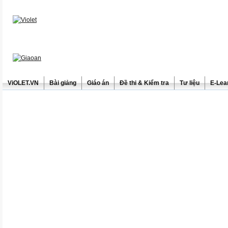
ViOLET.VN
Bài giảng
Giáo án
Đề thi & Kiểm tra
Tư liệu
E-Lea