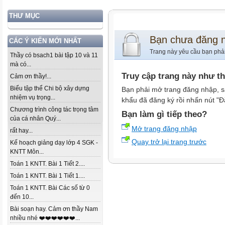
THƯ MỤC
Bạn chưa đăng 
CÁC Ý KIẾN MỚI NHẤT
Trang này yêu cầu bạn phả
Thầy có bsach1 bài tập 10 và 11
mà có...
Truy cập trang này như t
Cảm ơn thầy!...
Biểu tập thể Chi bộ xây dựng
Bạn phải mở trang đăng nhập, s
nhiệm vụ trọng...
khẩu đã đăng ký rồi nhấn nút "Đ
Chương trình công tác trọng tâm
Bạn làm gì tiếp theo?
của cá nhân Quý...
Mở trang đăng nhập
rất hay...
Quay trở lại trang trước
Kế hoạch giảng dạy lớp 4 SGK -
KNTT Môn...
Toán 1 KNTT. Bài 1 Tiết 2....
Toán 1 KNTT. Bài 1 Tiết 1....
Toán 1 KNTT. Bài Các số từ 0
đến 10...
Bài soạn hay. Cảm ơn thầy Nam
nhiều nhé ❤️❤️❤️❤️❤️❤️...