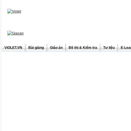
ViOLET.VN
Bài giảng
Giáo án
Đề thi & Kiểm tra
Tư liệu
E-Lea