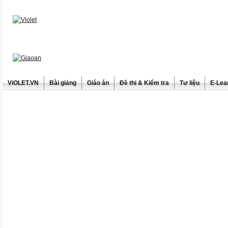
ViOLET.VN
Bài giảng
Giáo án
Đề thi & Kiểm tra
Tư liệu
E-Lea