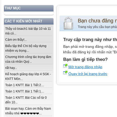
THƯ MỤC
Bạn chưa đăng 
CÁC Ý KIẾN MỚI NHẤT
Trang này yêu cầu bạn phả
Thầy có bsach1 bài tập 10 và 11
mà có...
Truy cập trang này như t
Cảm ơn thầy!...
Biểu tập thể Chi bộ xây dựng
Bạn phải mở trang đăng nhập, s
nhiệm vụ trọng...
khẩu đã đăng ký rồi nhấn nút "Đ
Chương trình công tác trọng tâm
Bạn làm gì tiếp theo?
của cá nhân Quý...
Mở trang đăng nhập
rất hay...
Quay trở lại trang trước
Kế hoạch giảng dạy lớp 4 SGK -
KNTT Môn...
Toán 1 KNTT. Bài 1 Tiết 2....
Toán 1 KNTT. Bài 1 Tiết 1....
Toán 1 KNTT. Bài Các số từ 0
đến 10...
Bài soạn hay. Cảm ơn thầy Nam
nhiều nhé ❤️❤️❤️❤️❤️❤️...