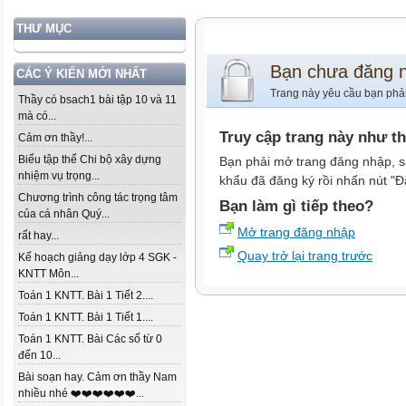
THƯ MỤC
Bạn chưa đăng 
CÁC Ý KIẾN MỚI NHẤT
Trang này yêu cầu bạn phả
Thầy có bsach1 bài tập 10 và 11
mà có...
Truy cập trang này như t
Cảm ơn thầy!...
Biểu tập thể Chi bộ xây dựng
Bạn phải mở trang đăng nhập, s
nhiệm vụ trọng...
khẩu đã đăng ký rồi nhấn nút "Đ
Chương trình công tác trọng tâm
Bạn làm gì tiếp theo?
của cá nhân Quý...
Mở trang đăng nhập
rất hay...
Quay trở lại trang trước
Kế hoạch giảng dạy lớp 4 SGK -
KNTT Môn...
Toán 1 KNTT. Bài 1 Tiết 2....
Toán 1 KNTT. Bài 1 Tiết 1....
Toán 1 KNTT. Bài Các số từ 0
đến 10...
Bài soạn hay. Cảm ơn thầy Nam
nhiều nhé ❤️❤️❤️❤️❤️❤️...