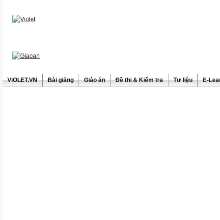
ViOLET.VN
Bài giảng
Giáo án
Đề thi & Kiểm tra
Tư liệu
E-Lea