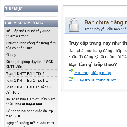
THƯ MỤC
Bạn chưa đăng 
CÁC Ý KIẾN MỚI NHẤT
Trang này yêu cầu bạn phả
Biểu tập thể Chi bộ xây dựng
nhiệm vụ trọng...
Truy cập trang này như t
Chương trình công tác trọng tâm
của cá nhân Quý...
Bạn phải mở trang đăng nhập, s
rất hay...
khẩu đã đăng ký rồi nhấn nút "Đ
Kế hoạch giảng dạy lớp 4 SGK -
Bạn làm gì tiếp theo?
KNTT Môn...
Mở trang đăng nhập
Toán 1 KNTT. Bài 1 Tiết 2....
Quay trở lại trang trước
Toán 1 KNTT. Bài 1 Tiết 1....
Toán 1 KNTT. Bài Các số từ 0
đến 10...
Bài soạn hay. Cảm ơn thầy Nam
nhiều nhé ❤️❤️❤️❤️❤️❤️...
Kế hoạch bài soạn giáo án lớp 1
theo SGK...
Ngày hè không biết đi đâu chơi,