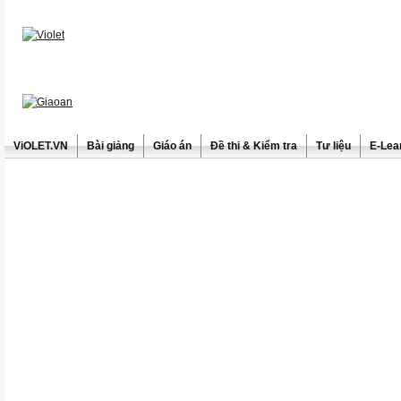
ViOLET.VN
Bài giảng
Giáo án
Đề thi & Kiểm tra
Tư liệu
E-Lea