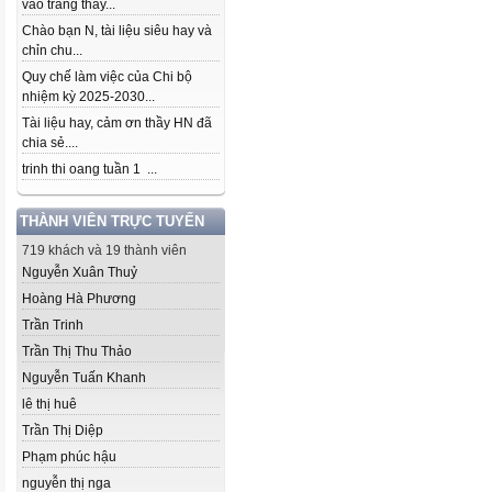
vào trang thầy...
Chào bạn N, tài liệu siêu hay và
chỉn chu...
Quy chế làm việc của Chi bộ
nhiệm kỳ 2025-2030...
Tài liệu hay, cảm ơn thầy HN đã
chia sẻ....
trinh thi oang tuần 1 ...
THÀNH VIÊN TRỰC TUYẾN
719 khách và 19 thành viên
Nguyễn Xuân Thuỷ
Hoàng Hà Phương
Trần Trinh
Trần Thị Thu Thảo
Nguyễn Tuấn Khanh
lê thị huê
Trần Thị Diệp
Phạm phúc hậu
nguyễn thị nga