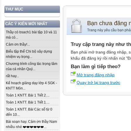
THƯ MỤC
Bạn chưa đăng 
CÁC Ý KIẾN MỚI NHẤT
Trang này yêu cầu bạn phả
Thầy có bsach1 bài tập 10 và 11
mà có...
Truy cập trang này như t
Cảm ơn thầy!...
Biểu tập thể Chi bộ xây dựng
Bạn phải mở trang đăng nhập, s
nhiệm vụ trọng...
khẩu đã đăng ký rồi nhấn nút "Đ
Chương trình công tác trọng tâm
Bạn làm gì tiếp theo?
của cá nhân Quý...
Mở trang đăng nhập
rất hay...
Quay trở lại trang trước
Kế hoạch giảng dạy lớp 4 SGK -
KNTT Môn...
Toán 1 KNTT. Bài 1 Tiết 2....
Toán 1 KNTT. Bài 1 Tiết 1....
Toán 1 KNTT. Bài Các số từ 0
đến 10...
Bài soạn hay. Cảm ơn thầy Nam
nhiều nhé ❤️❤️❤️❤️❤️❤️...