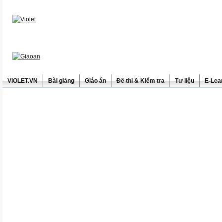
ViOLET.VN
Bài giảng
Giáo án
Đề thi & Kiểm tra
Tư liệu
E-Lea