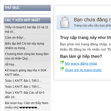
THƯ MỤC
Bạn chưa đăng 
CÁC Ý KIẾN MỚI NHẤT
Trang này yêu cầu bạn phả
Thầy có bsach1 bài tập 10 và 11
mà có...
Truy cập trang này như t
Cảm ơn thầy!...
Biểu tập thể Chi bộ xây dựng
Bạn phải mở trang đăng nhập, s
nhiệm vụ trọng...
khẩu đã đăng ký rồi nhấn nút "Đ
Chương trình công tác trọng tâm
Bạn làm gì tiếp theo?
của cá nhân Quý...
Mở trang đăng nhập
rất hay...
Quay trở lại trang trước
Kế hoạch giảng dạy lớp 4 SGK -
KNTT Môn...
Toán 1 KNTT. Bài 1 Tiết 2....
Toán 1 KNTT. Bài 1 Tiết 1....
Toán 1 KNTT. Bài Các số từ 0
đến 10...
Bài soạn hay. Cảm ơn thầy Nam
nhiều nhé ❤️❤️❤️❤️❤️❤️...