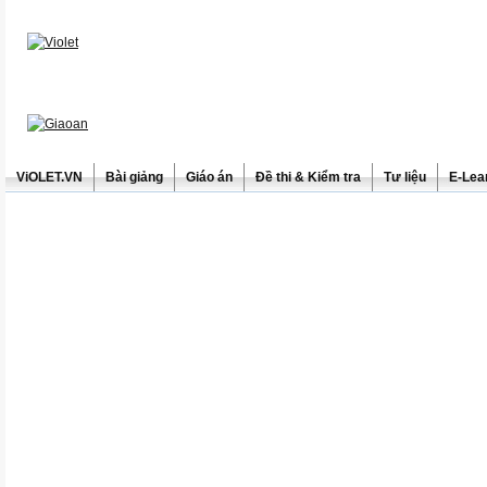
ViOLET.VN
Bài giảng
Giáo án
Đề thi & Kiểm tra
Tư liệu
E-Lea