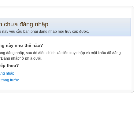
n chưa đăng nhập
g này yêu cầu bạn phải đăng nhập mới truy cập được.
ang này như thế nào?
ang đăng nhập, sau đó điền chính xác tên truy nhập và mật khẩu đã đăng
 "Đăng nhập" ở phía dưới.
iếp theo?
ăng nhập
 trang trước