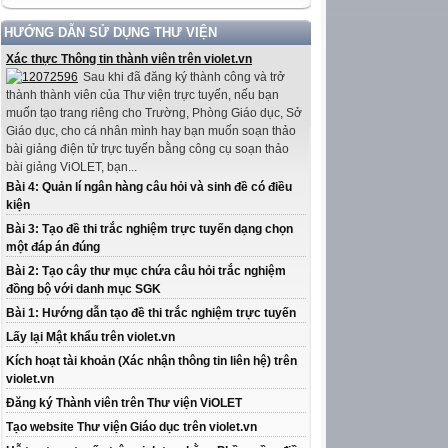
HƯỚNG DẪN SỬ DỤNG THƯ VIỆN
Xác thực Thông tin thành viên trên violet.vn
Sau khi đã đăng ký thành công và trở
thành thành viên của Thư viện trực tuyến, nếu bạn
muốn tạo trang riêng cho Trường, Phòng Giáo dục, Sở
Giáo dục, cho cá nhân mình hay bạn muốn soạn thảo
bài giảng điện tử trực tuyến bằng công cụ soạn thảo
bài giảng ViOLET, bạn...
Bài 4: Quản lí ngân hàng câu hỏi và sinh đề có điều
kiện
Bài 3: Tạo đề thi trắc nghiệm trực tuyến dạng chọn
một đáp án đúng
Bài 2: Tạo cây thư mục chứa câu hỏi trắc nghiệm
đồng bộ với danh mục SGK
Bài 1: Hướng dẫn tạo đề thi trắc nghiệm trực tuyến
Lấy lại Mật khẩu trên violet.vn
Kích hoạt tài khoản (Xác nhận thông tin liên hệ) trên
violet.vn
Đăng ký Thành viên trên Thư viện ViOLET
Tạo website Thư viện Giáo dục trên violet.vn