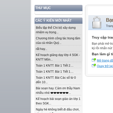
THƯ MỤC
Bạ
CÁC Ý KIẾN MỚI NHẤT
Tran
Biểu tập thể Chi bộ xây dựng
nhiệm vụ trọng...
Truy cập tr
Chương trình công tác trọng tâm
của cá nhân Quý...
Bạn phải mở tr
ký rồi nhấn nút
rất hay...
Bạn làm gì t
Kế hoạch giảng dạy lớp 4 SGK -
KNTT Môn...
Mở trang đ
Toán 1 KNTT. Bài 1 Tiết 2....
Quay trở lại
Toán 1 KNTT. Bài 1 Tiết 1....
Toán 1 KNTT. Bài Các số từ 0
đến 10...
Bài soạn hay. Cảm ơn thầy Nam
nhiều nhé ❤️❤️❤️❤️❤️❤️...
Kế hoạch bài soạn giáo án lớp 1
theo SGK...
Ngày hè không biết đi đâu chơi,