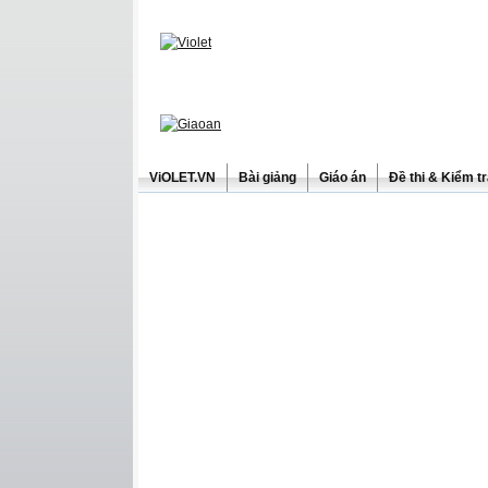
ViOLET.VN
Bài giảng
Giáo án
Đề thi & Kiểm t