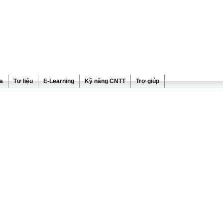
ra
Tư liệu
E-Learning
Kỹ năng CNTT
Trợ giúp