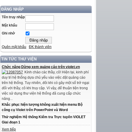
ĐĂNG NHẬP
Tên truy nhập
Mật khẩu
Ghi nhớ
Quên mật khẩu
ĐK thành viên
TIN TỨC THƯ VIỆN
Chức năng Dừng xem quảng cáo trên violet.vn
Kính chào các thầy, cô! Hiện tại, kinh phí
duy trì hệ thống dựa chủ yếu vào việc đặt quảng cáo
trên hệ thống. Tuy nhiên, đôi khi có gây một số trở ngại
đối với thầy, cô khi truy cập. Vì vậy, để thuận tiện trong
việc sử dụng thư viện hệ thống đã cung cấp chức
năng...
Khắc phục hiện tượng không xuất hiện menu Bộ
công cụ Violet trên PowerPoint và Word
Thử nghiệm Hệ thống Kiểm tra Trực tuyến ViOLET
Giai đoạn 1
Xem tiếp