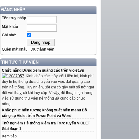
ĐĂNG NHẬP
Tên truy nhập
Mật khẩu
Ghi nhớ
Quên mật khẩu
ĐK thành viên
TIN TỨC THƯ VIỆN
Chức năng Dừng xem quảng cáo trên violet.vn
Kính chào các thầy, cô! Hiện tại, kinh phí
duy trì hệ thống dựa chủ yếu vào việc đặt quảng cáo
trên hệ thống. Tuy nhiên, đôi khi có gây một số trở ngại
đối với thầy, cô khi truy cập. Vì vậy, để thuận tiện trong
việc sử dụng thư viện hệ thống đã cung cấp chức
năng...
Khắc phục hiện tượng không xuất hiện menu Bộ
công cụ Violet trên PowerPoint và Word
Thử nghiệm Hệ thống Kiểm tra Trực tuyến ViOLET
Giai đoạn 1
Xem tiếp