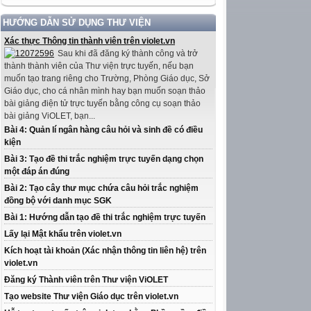
HƯỚNG DẪN SỬ DỤNG THƯ VIỆN
Xác thực Thông tin thành viên trên violet.vn
Sau khi đã đăng ký thành công và trở
thành thành viên của Thư viện trực tuyến, nếu bạn
muốn tạo trang riêng cho Trường, Phòng Giáo dục, Sở
Giáo dục, cho cá nhân mình hay bạn muốn soạn thảo
bài giảng điện tử trực tuyến bằng công cụ soạn thảo
bài giảng ViOLET, bạn...
Bài 4: Quản lí ngân hàng câu hỏi và sinh đề có điều
kiện
Bài 3: Tạo đề thi trắc nghiệm trực tuyến dạng chọn
một đáp án đúng
Bài 2: Tạo cây thư mục chứa câu hỏi trắc nghiệm
đồng bộ với danh mục SGK
Bài 1: Hướng dẫn tạo đề thi trắc nghiệm trực tuyến
Lấy lại Mật khẩu trên violet.vn
Kích hoạt tài khoản (Xác nhận thông tin liên hệ) trên
violet.vn
Đăng ký Thành viên trên Thư viện ViOLET
Tạo website Thư viện Giáo dục trên violet.vn