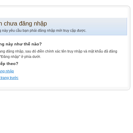
n chưa đăng nhập
g này yêu cầu bạn phải đăng nhập mới truy cập được.
ang này như thế nào?
ang đăng nhập, sau đó điền chính xác tên truy nhập và mật khẩu đã đăng
 "Đăng nhập" ở phía dưới.
iếp theo?
ăng nhập
 trang trước