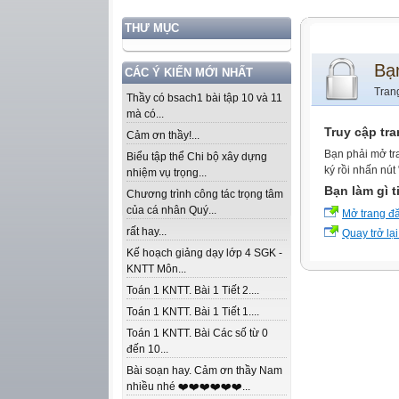
THƯ MỤC
Bạ
CÁC Ý KIẾN MỚI NHẤT
Tran
Thầy có bsach1 bài tập 10 và 11
mà có...
Truy cập tr
Cảm ơn thầy!...
Bạn phải mở tr
Biểu tập thể Chi bộ xây dựng
ký rồi nhấn nút
nhiệm vụ trọng...
Bạn làm gì t
Chương trình công tác trọng tâm
của cá nhân Quý...
Mở trang đ
rất hay...
Quay trở lại
Kế hoạch giảng dạy lớp 4 SGK -
KNTT Môn...
Toán 1 KNTT. Bài 1 Tiết 2....
Toán 1 KNTT. Bài 1 Tiết 1....
Toán 1 KNTT. Bài Các số từ 0
đến 10...
Bài soạn hay. Cảm ơn thầy Nam
nhiều nhé ❤️❤️❤️❤️❤️❤️...