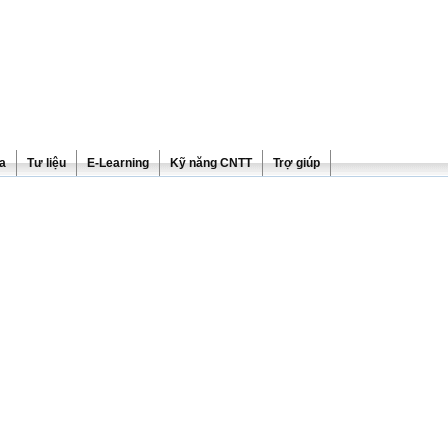
ra
Tư liệu
E-Learning
Kỹ năng CNTT
Trợ giúp