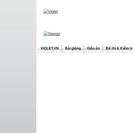
ViOLET.VN
Bài giảng
Giáo án
Đề thi & Kiểm t