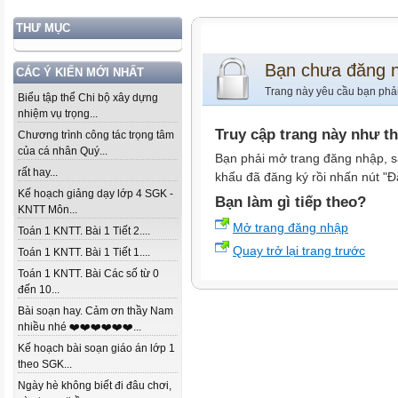
THƯ MỤC
Bạn chưa đăng 
CÁC Ý KIẾN MỚI NHẤT
Trang này yêu cầu bạn phả
Biểu tập thể Chi bộ xây dựng
nhiệm vụ trọng...
Truy cập trang này như t
Chương trình công tác trọng tâm
của cá nhân Quý...
Bạn phải mở trang đăng nhập, s
rất hay...
khẩu đã đăng ký rồi nhấn nút "Đ
Kế hoạch giảng dạy lớp 4 SGK -
Bạn làm gì tiếp theo?
KNTT Môn...
Mở trang đăng nhập
Toán 1 KNTT. Bài 1 Tiết 2....
Quay trở lại trang trước
Toán 1 KNTT. Bài 1 Tiết 1....
Toán 1 KNTT. Bài Các số từ 0
đến 10...
Bài soạn hay. Cảm ơn thầy Nam
nhiều nhé ❤️❤️❤️❤️❤️❤️...
Kế hoạch bài soạn giáo án lớp 1
theo SGK...
Ngày hè không biết đi đâu chơi,