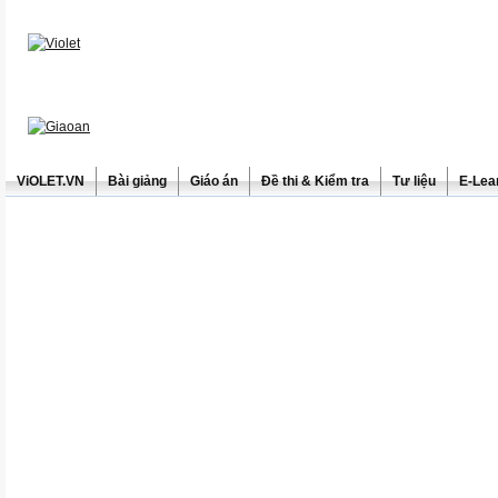
ViOLET.VN
Bài giảng
Giáo án
Đề thi & Kiểm tra
Tư liệu
E-Lea