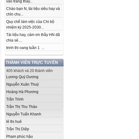
vào trang thầy...
Chào bạn N, tài liệu siêu hay và
chỉn chu...
Quy chế làm việc của Chi bộ
nhiệm kỳ 2025-2030...
Tài liệu hay, cảm ơn thầy HN đã
chia sẻ....
trinh thi oang tuần 1 ...
THÀNH VIÊN TRỰC TUYẾN
405 khách và 20 thành viên
Lương Quý Dương
Nguyễn Xuân Thuỷ
Hoàng Hà Phương
Trần Trinh
Trần Thị Thu Thảo
Nguyễn Tuấn Khanh
lê thị huê
Trần Thị Diệp
Phạm phúc hậu