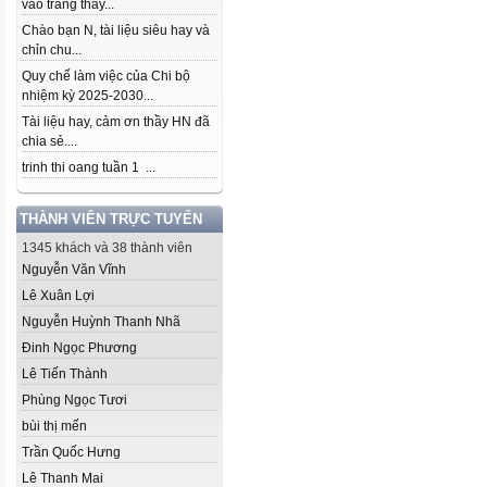
vào trang thầy...
Chào bạn N, tài liệu siêu hay và
chỉn chu...
Quy chế làm việc của Chi bộ
nhiệm kỳ 2025-2030...
Tài liệu hay, cảm ơn thầy HN đã
chia sẻ....
trinh thi oang tuần 1 ...
THÀNH VIÊN TRỰC TUYẾN
1345 khách và 38 thành viên
Nguyễn Văn Vĩnh
Lê Xuân Lợi
Nguyễn Huỳnh Thanh Nhã
Đinh Ngọc Phương
Lê Tiến Thành
Phùng Ngọc Tươi
bùi thị mến
Trần Quốc Hưng
Lê Thanh Mai