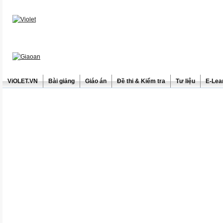
ViOLET.VN
Bài giảng
Giáo án
Đề thi & Kiểm tra
Tư liệu
E-Lea