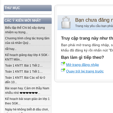
THƯ MỤC
Bạn chưa đăng 
CÁC Ý KIẾN MỚI NHẤT
Trang này yêu cầu bạn phả
Biểu tập thể Chi bộ xây dựng
nhiệm vụ trọng...
Truy cập trang này như t
Chương trình công tác trọng tâm
của cá nhân Quý...
Bạn phải mở trang đăng nhập, s
rất hay...
khẩu đã đăng ký rồi nhấn nút "Đ
Kế hoạch giảng dạy lớp 4 SGK -
Bạn làm gì tiếp theo?
KNTT Môn...
Mở trang đăng nhập
Toán 1 KNTT. Bài 1 Tiết 2....
Quay trở lại trang trước
Toán 1 KNTT. Bài 1 Tiết 1....
Toán 1 KNTT. Bài Các số từ 0
đến 10...
Bài soạn hay. Cảm ơn thầy Nam
nhiều nhé ❤️❤️❤️❤️❤️❤️...
Kế hoạch bài soạn giáo án lớp 1
theo SGK...
Ngày hè không biết đi đâu chơi,