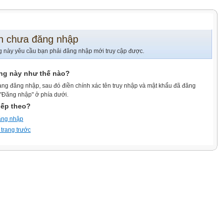
n chưa đăng nhập
g này yêu cầu bạn phải đăng nhập mới truy cập được.
ang này như thế nào?
ang đăng nhập, sau đó điền chính xác tên truy nhập và mật khẩu đã đăng
 "Đăng nhập" ở phía dưới.
iếp theo?
ăng nhập
 trang trước