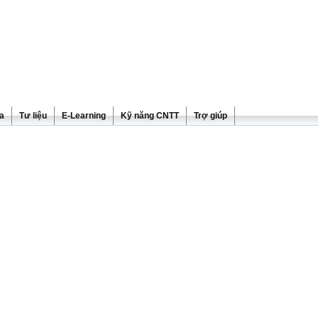
ra
Tư liệu
E-Learning
Kỹ năng CNTT
Trợ giúp