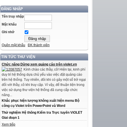
ĐĂNG NHẬP
Tên truy nhập
Mật khẩu
Ghi nhớ
Quên mật khẩu
ĐK thành viên
TIN TỨC THƯ VIỆN
Chức năng Dừng xem quảng cáo trên violet.vn
Kính chào các thầy, cô! Hiện tại, kinh phí
duy trì hệ thống dựa chủ yếu vào việc đặt quảng cáo
trên hệ thống. Tuy nhiên, đôi khi có gây một số trở ngại
đối với thầy, cô khi truy cập. Vì vậy, để thuận tiện trong
việc sử dụng thư viện hệ thống đã cung cấp chức
năng...
Khắc phục hiện tượng không xuất hiện menu Bộ
công cụ Violet trên PowerPoint và Word
Thử nghiệm Hệ thống Kiểm tra Trực tuyến ViOLET
Giai đoạn 1
Xem tiếp