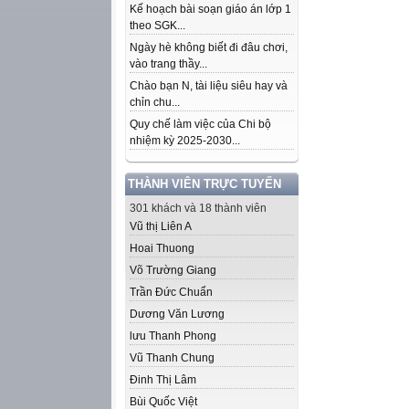
Kế hoạch bài soạn giáo án lớp 1
theo SGK...
Ngày hè không biết đi đâu chơi,
vào trang thầy...
Chào bạn N, tài liệu siêu hay và
chỉn chu...
Quy chế làm việc của Chi bộ
nhiệm kỳ 2025-2030...
THÀNH VIÊN TRỰC TUYẾN
301 khách và 18 thành viên
Vũ thị Liên A
Hoai Thuong
Võ Trường Giang
Trần Đức Chuẩn
Dương Văn Lương
lưu Thanh Phong
Vũ Thanh Chung
Đinh Thị Lâm
Bùi Quốc Việt