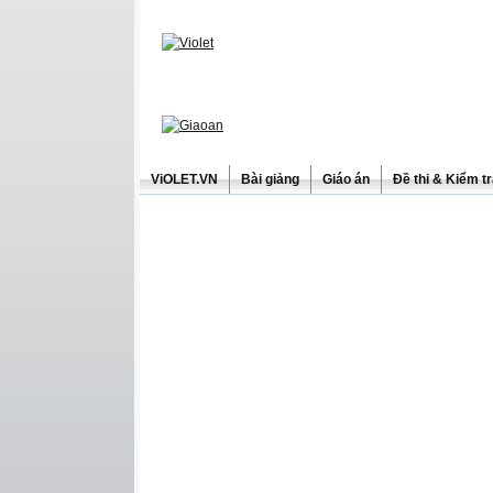
ViOLET.VN
Bài giảng
Giáo án
Đề thi & Kiểm t