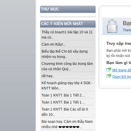
THƯ MỤC
Bạ
CÁC Ý KIẾN MỚI NHẤT
Tran
Thầy có bsach1 bài tập 10 và 11
mà có...
Truy cập tr
Cảm ơn thầy!...
Bạn phải mở tr
Biểu tập thể Chi bộ xây dựng
ký rồi nhấn nút
nhiệm vụ trọng...
Bạn làm gì t
Chương trình công tác trọng tâm
của cá nhân Quý...
Mở trang đ
rất hay...
Quay trở lại
Kế hoạch giảng dạy lớp 4 SGK -
KNTT Môn...
Toán 1 KNTT. Bài 1 Tiết 2....
Toán 1 KNTT. Bài 1 Tiết 1....
Toán 1 KNTT. Bài Các số từ 0
đến 10...
Bài soạn hay. Cảm ơn thầy Nam
nhiều nhé ❤️❤️❤️❤️❤️❤️...