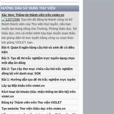
HƯỚNG DẪN SỬ DỤNG THƯ VIỆN
Xác thực Thông tin thành viên trên violet.vn
Sau khi đã đăng ký thành công và trở
thành thành viên của Thư viện trực tuyến, nếu bạn
muốn tạo trang riêng cho Trường, Phòng Giáo dục, Sở
Giáo dục, cho cá nhân mình hay bạn muốn soạn thảo
bài giảng điện tử trực tuyến bằng công cụ soạn thảo
bài giảng ViOLET, bạn...
Bài 4: Quản lí ngân hàng câu hỏi và sinh đề có điều
kiện
Bài 3: Tạo đề thi trắc nghiệm trực tuyến dạng chọn
một đáp án đúng
Bài 2: Tạo cây thư mục chứa câu hỏi trắc nghiệm
đồng bộ với danh mục SGK
Bài 1: Hướng dẫn tạo đề thi trắc nghiệm trực tuyến
Lấy lại Mật khẩu trên violet.vn
Kích hoạt tài khoản (Xác nhận thông tin liên hệ) trên
violet.vn
Đăng ký Thành viên trên Thư viện ViOLET
Tạo website Thư viện Giáo dục trên violet.vn