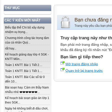
THƯ MỤC
Bạn chưa đăng 
CÁC Ý KIẾN MỚI NHẤT
Trang này yêu cầu bạn phả
Biểu tập thể Chi bộ xây dựng
nhiệm vụ trọng...
Truy cập trang này như t
Chương trình công tác trọng tâm
của cá nhân Quý...
Bạn phải mở trang đăng nhập, s
rất hay...
khẩu đã đăng ký rồi nhấn nút "Đ
Kế hoạch giảng dạy lớp 4 SGK -
Bạn làm gì tiếp theo?
KNTT Môn...
Mở trang đăng nhập
Toán 1 KNTT. Bài 1 Tiết 2....
Quay trở lại trang trước
Toán 1 KNTT. Bài 1 Tiết 1....
Toán 1 KNTT. Bài Các số từ 0
đến 10...
Bài soạn hay. Cảm ơn thầy Nam
nhiều nhé ❤️❤️❤️❤️❤️❤️...
Kế hoạch bài soạn giáo án lớp 1
theo SGK...
Ngày hè không biết đi đâu chơi,