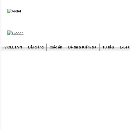
ViOLET.VN
Bài giảng
Giáo án
Đề thi & Kiểm tra
Tư liệu
E-Lea