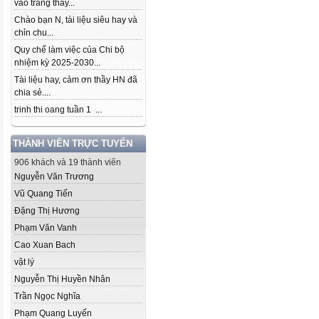
vào trang thầy...
Chào bạn N, tài liệu siêu hay và
chỉn chu...
Quy chế làm việc của Chi bộ
nhiệm kỳ 2025-2030...
Tài liệu hay, cảm ơn thầy HN đã
chia sẻ....
trinh thi oang tuần 1 ...
THÀNH VIÊN TRỰC TUYẾN
906 khách và 19 thành viên
Nguyễn Văn Trương
Vũ Quang Tiến
Đặng Thị Hương
Phạm Văn Vanh
Cao Xuan Bach
vật lý
Nguyễn Thị Huyền Nhân
Trần Ngọc Nghĩa
Phạm Quang Luyến