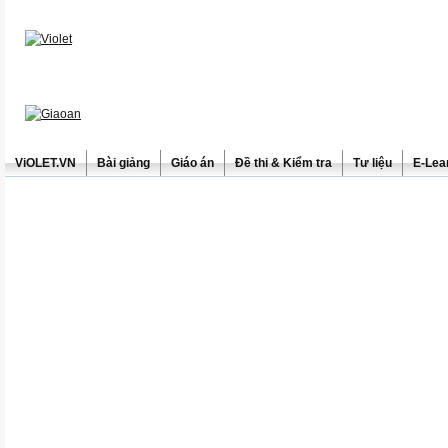
ViOLET.VN
Bài giảng
Giáo án
Đề thi & Kiểm tra
Tư liệu
E-Lea