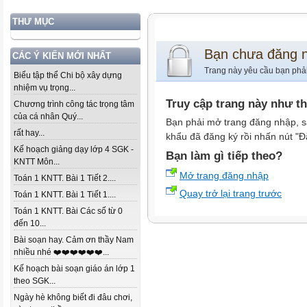
THƯ MỤC
Bạn chưa đăng 
CÁC Ý KIẾN MỚI NHẤT
Trang này yêu cầu bạn phả
Biểu tập thể Chi bộ xây dựng
nhiệm vụ trọng...
Truy cập trang này như t
Chương trình công tác trọng tâm
của cá nhân Quý...
Bạn phải mở trang đăng nhập, s
rất hay...
khẩu đã đăng ký rồi nhấn nút "Đ
Kế hoạch giảng dạy lớp 4 SGK -
Bạn làm gì tiếp theo?
KNTT Môn...
Mở trang đăng nhập
Toán 1 KNTT. Bài 1 Tiết 2....
Quay trở lại trang trước
Toán 1 KNTT. Bài 1 Tiết 1....
Toán 1 KNTT. Bài Các số từ 0
đến 10...
Bài soạn hay. Cảm ơn thầy Nam
nhiều nhé ❤️❤️❤️❤️❤️❤️...
Kế hoạch bài soạn giáo án lớp 1
theo SGK...
Ngày hè không biết đi đâu chơi,