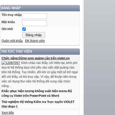
ĐĂNG NHẬP
Tên truy nhập
Mật khẩu
Ghi nhớ
Quên mật khẩu
ĐK thành viên
TIN TỨC THƯ VIỆN
Chức năng Dừng xem quảng cáo trên violet.vn
Kính chào các thầy, cô! Hiện tại, kinh phí
duy trì hệ thống dựa chủ yếu vào việc đặt quảng cáo
trên hệ thống. Tuy nhiên, đôi khi có gây một số trở ngại
đối với thầy, cô khi truy cập. Vì vậy, để thuận tiện trong
việc sử dụng thư viện hệ thống đã cung cấp chức
năng...
Khắc phục hiện tượng không xuất hiện menu Bộ
công cụ Violet trên PowerPoint và Word
Thử nghiệm Hệ thống Kiểm tra Trực tuyến ViOLET
Giai đoạn 1
Xem tiếp