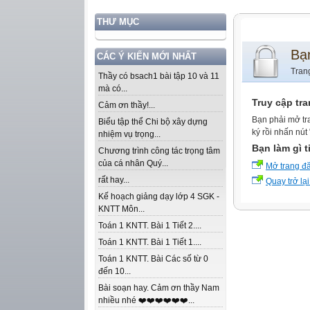
THƯ MỤC
Bạ
CÁC Ý KIẾN MỚI NHẤT
Tran
Thầy có bsach1 bài tập 10 và 11
mà có...
Truy cập tr
Cảm ơn thầy!...
Bạn phải mở tr
Biểu tập thể Chi bộ xây dựng
ký rồi nhấn nút
nhiệm vụ trọng...
Bạn làm gì t
Chương trình công tác trọng tâm
của cá nhân Quý...
Mở trang đ
rất hay...
Quay trở lại
Kế hoạch giảng dạy lớp 4 SGK -
KNTT Môn...
Toán 1 KNTT. Bài 1 Tiết 2....
Toán 1 KNTT. Bài 1 Tiết 1....
Toán 1 KNTT. Bài Các số từ 0
đến 10...
Bài soạn hay. Cảm ơn thầy Nam
nhiều nhé ❤️❤️❤️❤️❤️❤️...