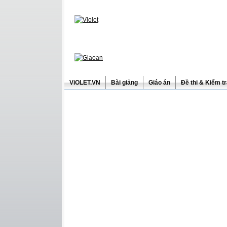
ViOLET.VN
Bài giảng
Giáo án
Đề thi & Kiểm t