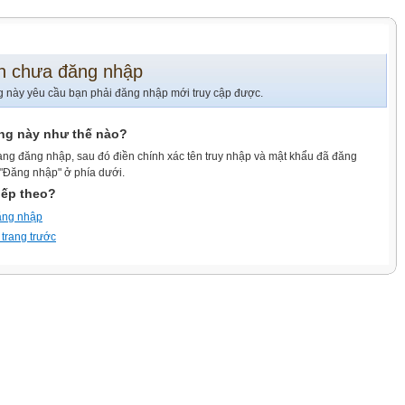
n chưa đăng nhập
g này yêu cầu bạn phải đăng nhập mới truy cập được.
ang này như thế nào?
ang đăng nhập, sau đó điền chính xác tên truy nhập và mật khẩu đã đăng
 "Đăng nhập" ở phía dưới.
iếp theo?
ăng nhập
 trang trước