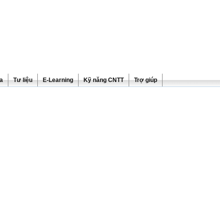
ra
Tư liệu
E-Learning
Kỹ năng CNTT
Trợ giúp