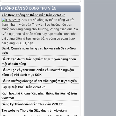
HƯỚNG DẪN SỬ DỤNG THƯ VIỆN
Xác thực Thông tin thành viên trên violet.vn
Sau khi đã đăng ký thành công và trở
thành thành viên của Thư viện trực tuyến, nếu bạn
muốn tạo trang riêng cho Trường, Phòng Giáo dục, Sở
Giáo dục, cho cá nhân mình hay bạn muốn soạn thảo
bài giảng điện tử trực tuyến bằng công cụ soạn thảo
bài giảng ViOLET, bạn...
Bài 4: Quản lí ngân hàng câu hỏi và sinh đề có điều
kiện
Bài 3: Tạo đề thi trắc nghiệm trực tuyến dạng chọn
một đáp án đúng
Bài 2: Tạo cây thư mục chứa câu hỏi trắc nghiệm
đồng bộ với danh mục SGK
Bài 1: Hướng dẫn tạo đề thi trắc nghiệm trực tuyến
Lấy lại Mật khẩu trên violet.vn
Kích hoạt tài khoản (Xác nhận thông tin liên hệ) trên
violet.vn
Đăng ký Thành viên trên Thư viện ViOLET
Tạo website Thư viện Giáo dục trên violet.vn