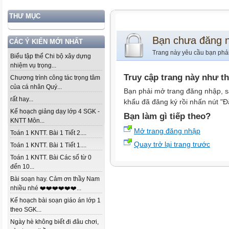
THƯ MỤC
Bạn chưa đăng 
CÁC Ý KIẾN MỚI NHẤT
Trang này yêu cầu bạn phả
Biểu tập thể Chi bộ xây dựng
nhiệm vụ trọng...
Truy cập trang này như t
Chương trình công tác trọng tâm
của cá nhân Quý...
Bạn phải mở trang đăng nhập, s
rất hay...
khẩu đã đăng ký rồi nhấn nút "Đ
Kế hoạch giảng dạy lớp 4 SGK -
Bạn làm gì tiếp theo?
KNTT Môn...
Mở trang đăng nhập
Toán 1 KNTT. Bài 1 Tiết 2....
Quay trở lại trang trước
Toán 1 KNTT. Bài 1 Tiết 1....
Toán 1 KNTT. Bài Các số từ 0
đến 10...
Bài soạn hay. Cảm ơn thầy Nam
nhiều nhé ❤️❤️❤️❤️❤️❤️...
Kế hoạch bài soạn giáo án lớp 1
theo SGK...
Ngày hè không biết đi đâu chơi,