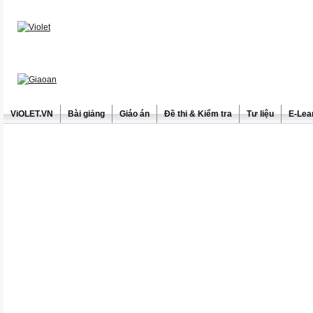
ViOLET.VN
Bài giảng
Giáo án
Đề thi & Kiểm tra
Tư liệu
E-Lea