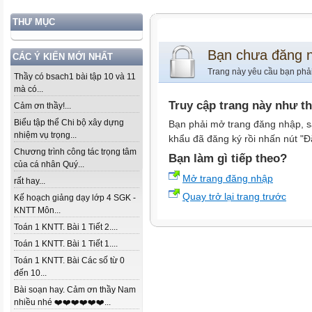
THƯ MỤC
Bạn chưa đăng 
CÁC Ý KIẾN MỚI NHẤT
Trang này yêu cầu bạn phả
Thầy có bsach1 bài tập 10 và 11
mà có...
Truy cập trang này như t
Cảm ơn thầy!...
Biểu tập thể Chi bộ xây dựng
Bạn phải mở trang đăng nhập, s
nhiệm vụ trọng...
khẩu đã đăng ký rồi nhấn nút "Đ
Chương trình công tác trọng tâm
Bạn làm gì tiếp theo?
của cá nhân Quý...
Mở trang đăng nhập
rất hay...
Quay trở lại trang trước
Kế hoạch giảng dạy lớp 4 SGK -
KNTT Môn...
Toán 1 KNTT. Bài 1 Tiết 2....
Toán 1 KNTT. Bài 1 Tiết 1....
Toán 1 KNTT. Bài Các số từ 0
đến 10...
Bài soạn hay. Cảm ơn thầy Nam
nhiều nhé ❤️❤️❤️❤️❤️❤️...