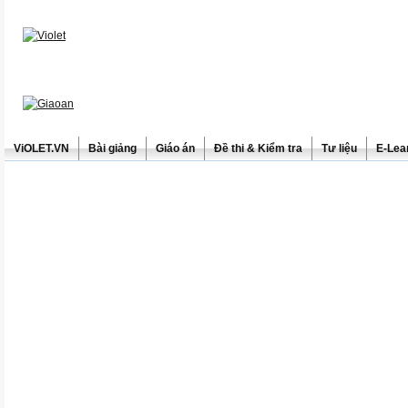
ViOLET.VN
Bài giảng
Giáo án
Đề thi & Kiểm tra
Tư liệu
E-Lea