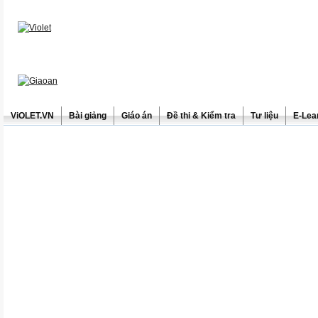
ViOLET.VN
Bài giảng
Giáo án
Đề thi & Kiểm tra
Tư liệu
E-Lea