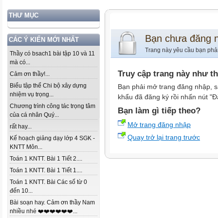
THƯ MỤC
Bạn chưa đăng 
CÁC Ý KIẾN MỚI NHẤT
Trang này yêu cầu bạn phả
Thầy có bsach1 bài tập 10 và 11
mà có...
Truy cập trang này như t
Cảm ơn thầy!...
Biểu tập thể Chi bộ xây dựng
Bạn phải mở trang đăng nhập, s
nhiệm vụ trọng...
khẩu đã đăng ký rồi nhấn nút "Đ
Chương trình công tác trọng tâm
Bạn làm gì tiếp theo?
của cá nhân Quý...
Mở trang đăng nhập
rất hay...
Quay trở lại trang trước
Kế hoạch giảng dạy lớp 4 SGK -
KNTT Môn...
Toán 1 KNTT. Bài 1 Tiết 2....
Toán 1 KNTT. Bài 1 Tiết 1....
Toán 1 KNTT. Bài Các số từ 0
đến 10...
Bài soạn hay. Cảm ơn thầy Nam
nhiều nhé ❤️❤️❤️❤️❤️❤️...