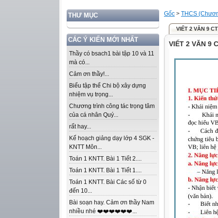
Gốc
>
THCS (Chương
THƯ MỤC
VIẾT 2 VĂN 9 C
CÁC Ý KIẾN MỚI NHẤT
VIẾT 2 VĂN 9 
Thầy có bsach1 bài tập 10 và 11
mà có...
Cảm ơn thầy!...
Biểu tập thể Chi bộ xây dựng
nhiệm vụ trọng...
Chương trình công tác trọng tâm
của cá nhân Quý...
rất hay...
Kế hoạch giảng dạy lớp 4 SGK -
KNTT Môn...
Toán 1 KNTT. Bài 1 Tiết 2....
Toán 1 KNTT. Bài 1 Tiết 1....
Toán 1 KNTT. Bài Các số từ 0
đến 10...
Bài soạn hay. Cảm ơn thầy Nam
nhiều nhé ❤️❤️❤️❤️❤️❤️...