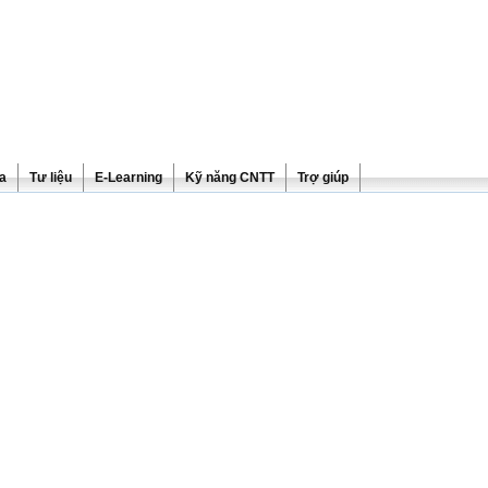
ra
Tư liệu
E-Learning
Kỹ năng CNTT
Trợ giúp