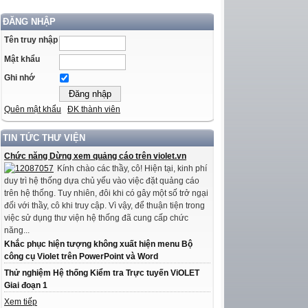
ĐĂNG NHẬP
Tên truy nhập
Mật khẩu
Ghi nhớ
Quên mật khẩu
ĐK thành viên
TIN TỨC THƯ VIỆN
Chức năng Dừng xem quảng cáo trên violet.vn
Kính chào các thầy, cô! Hiện tại, kinh phí
duy trì hệ thống dựa chủ yếu vào việc đặt quảng cáo
trên hệ thống. Tuy nhiên, đôi khi có gây một số trở ngại
đối với thầy, cô khi truy cập. Vì vậy, để thuận tiện trong
việc sử dụng thư viện hệ thống đã cung cấp chức
năng...
Khắc phục hiện tượng không xuất hiện menu Bộ
công cụ Violet trên PowerPoint và Word
Thử nghiệm Hệ thống Kiểm tra Trực tuyến ViOLET
Giai đoạn 1
Xem tiếp