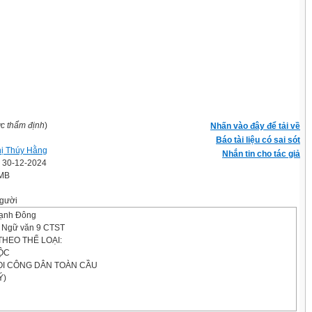
ợc thẩm định
)
Nhấn vào đây để tải về
Báo tài liệu có sai sót
hị Thúy Hằng
Nhắn tin cho tác giả
' 30-12-2024
 MB
gười
ạnh Đông
y Ngữ văn 9 CTST
HEO THỂ LOẠI:
ỘC
ỌI CÔNG DÂN TOÀN CẦU
Ý)