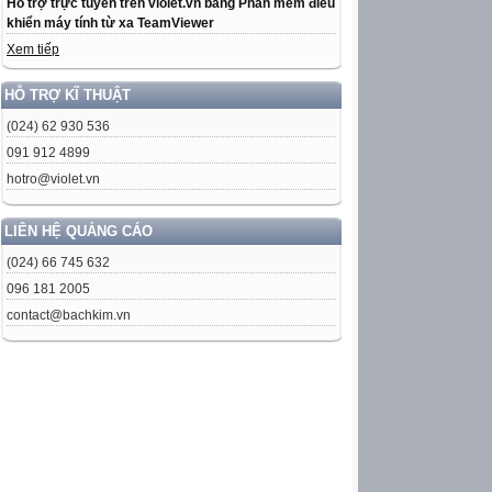
Hỗ trợ trực tuyến trên violet.vn bằng Phần mềm điều
khiển máy tính từ xa TeamViewer
Xem tiếp
HỖ TRỢ KĨ THUẬT
(024) 62 930 536
091 912 4899
hotro@violet.vn
LIÊN HỆ QUẢNG CÁO
(024) 66 745 632
096 181 2005
contact@bachkim.vn