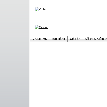
ViOLET.VN
Bài giảng
Giáo án
Đề thi & Kiểm t