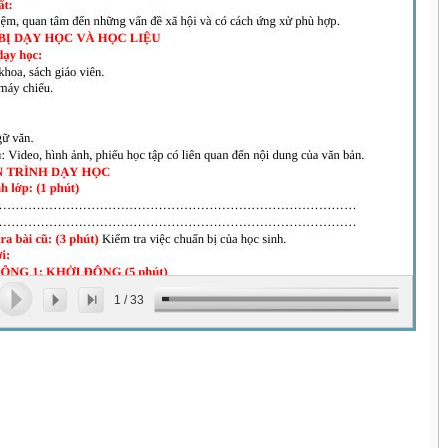
1
/
33