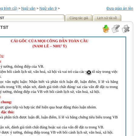
 trình cũ)
>
Ngữ văn
>
Ngữ văn 9
>
Đưa giáo án lên
TST
Cùng tác giả
Lịch sử tải về
CTST