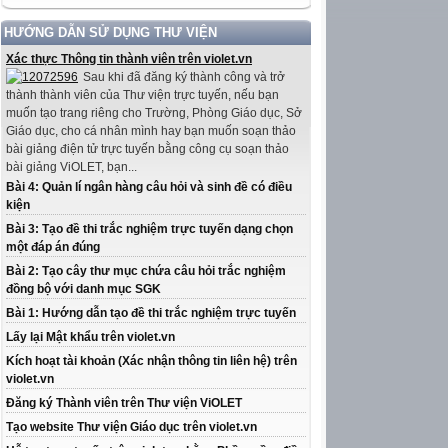
HƯỚNG DẪN SỬ DỤNG THƯ VIỆN
Xác thực Thông tin thành viên trên violet.vn
Sau khi đã đăng ký thành công và trở
thành thành viên của Thư viện trực tuyến, nếu bạn
muốn tạo trang riêng cho Trường, Phòng Giáo dục, Sở
Giáo dục, cho cá nhân mình hay bạn muốn soạn thảo
bài giảng điện tử trực tuyến bằng công cụ soạn thảo
bài giảng ViOLET, bạn...
Bài 4: Quản lí ngân hàng câu hỏi và sinh đề có điều
kiện
Bài 3: Tạo đề thi trắc nghiệm trực tuyến dạng chọn
một đáp án đúng
Bài 2: Tạo cây thư mục chứa câu hỏi trắc nghiệm
đồng bộ với danh mục SGK
Bài 1: Hướng dẫn tạo đề thi trắc nghiệm trực tuyến
Lấy lại Mật khẩu trên violet.vn
Kích hoạt tài khoản (Xác nhận thông tin liên hệ) trên
violet.vn
Đăng ký Thành viên trên Thư viện ViOLET
Tạo website Thư viện Giáo dục trên violet.vn