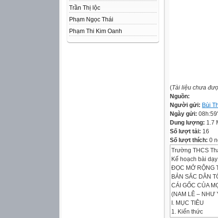
Trần Thị lộc
Phạm Ngọc Thái
Phạm Thi Kim Oanh
(
Tài liệu chưa đư
Nguồn:
Người gửi:
Bùi T
Ngày gửi:
08h:59
Dung lượng:
1.7
Số lượt tải:
16
Số lượt thích:
0 n
Trường THCS Th
Kế hoạch bài dạ
ĐỌC MỞ RỘNG T
BẢN SẮC DÂN T
CÁI GỐC CỦA M
(NAM LÊ – NHƯ 
I. MỤC TIÊU
1. Kiến thức