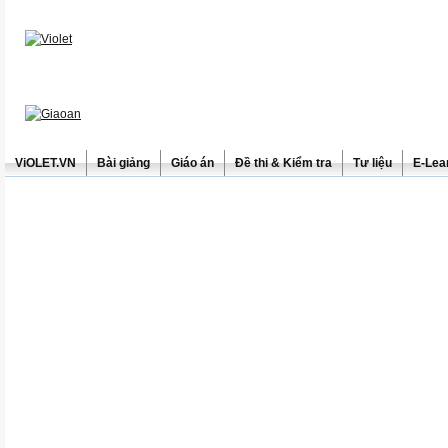
ViOLET.VN
Bài giảng
Giáo án
Đề thi & Kiểm tra
Tư liệu
E-Lea