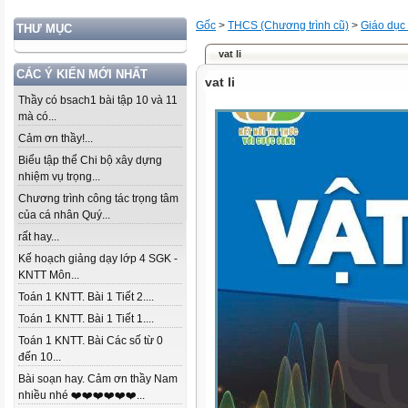
Gốc
>
THCS (Chương trình cũ)
>
Giáo dục
THƯ MỤC
vat li
CÁC Ý KIẾN MỚI NHẤT
vat li
Thầy có bsach1 bài tập 10 và 11
mà có...
Cảm ơn thầy!...
Biểu tập thể Chi bộ xây dựng
nhiệm vụ trọng...
Chương trình công tác trọng tâm
của cá nhân Quý...
rất hay...
Kế hoạch giảng dạy lớp 4 SGK -
KNTT Môn...
Toán 1 KNTT. Bài 1 Tiết 2....
Toán 1 KNTT. Bài 1 Tiết 1....
Toán 1 KNTT. Bài Các số từ 0
đến 10...
Bài soạn hay. Cảm ơn thầy Nam
nhiều nhé ❤️❤️❤️❤️❤️❤️...