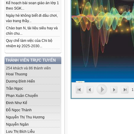
Kế hoạch bài soạn giáo án lớp 1
theo SGK...
Ngày hè không biết đi đâu chơi,
vào trang thầy...
Chào bạn N, tài liệu siêu hay và
chỉn chu...
Quy chế làm việc của Chi bộ
nhiệm kỳ 2025-2030...
THÀNH VIÊN TRỰC TUYẾN
254 khách và 86 thành viên
Hoai Thuong
Dương Đình Hiển
Trần Ngọc
1
Phạn Xuân Chuyển
Đinh Như Kế
Đỗ Ngọc Thành
Nguyễn Thị Thu Hương
Nguyễn Ngân
Lưu Thị Bích Liễu