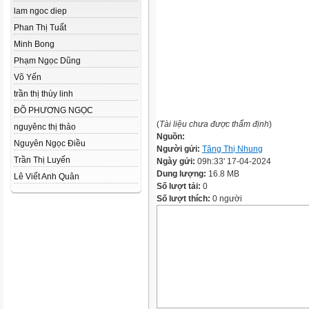
lam ngoc diep
Phan Thị Tuất
Minh Bong
Phạm Ngọc Dũng
Võ Yến
trần thị thùy linh
ĐÕ PHƯƠNG NGỌC
(
Tài liệu chưa được thẩm định
)
nguyênc thị thảo
Nguồn:
Nguyên Ngọc Điều
Người gửi:
Tăng Thị Nhung
Trần Thị Luyến
Ngày gửi:
09h:33' 17-04-2024
Dung lượng:
16.8 MB
Lê Viết Anh Quân
Số lượt tải:
0
Số lượt thích:
0 người